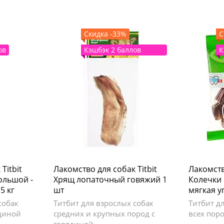
Скидка -33%
С
ов
Кэшбэк 2 баллов
К
Titbit
Лакомство для собак Titbit
Лакомств
ольшой -
Хрящ лопаточный говяжий 1
Колечки
5 кг
шт
мягкая у
собак
Титбит для взрослых собак
Титбит д
ядиной
средних и крупных пород с
всех пор