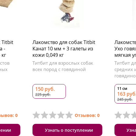
Titbit
Лакомство для собак Titbit
Лакомств
 -
Канат 10 мм + 3 галеты из
Ухо говя
 кг
кожи 0,049 кг
мягкая у
астов
Титбит для взрослых собак
Титбит д
пных
всех пород с говядиной
средних 
говядино
150 руб.
11 см
163 руб
225 руб.
245 руб.
зывов: 0
Отзывов: 0
лении
Узнать о поступлении
Узн