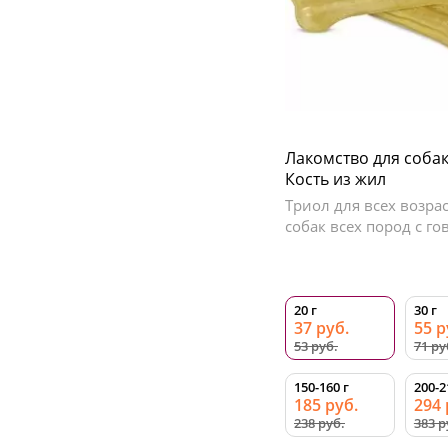
Лакомство для собак 
Кость из жил
Триол для всех возра
собак всех пород с г
20 г
30 г
37 руб.
55 р
53 руб.
71 ру
150-160 г
200-2
185 руб.
294 
238 руб.
383 р