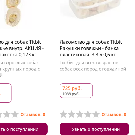
о для собак Titbit
Лакомство для собак Titbit
жье внутр. АКЦИЯ -
Ракушки говяжьи - банка
паковка 0,123 кг
пластиковая. 3.3 л 0,6 кг
ля взрослых собак
Титбит для всех возрастов
и крупных пород с
собак всех пород с говядиной
й
725 руб.
.
1088 руб.
Отзывов: 0
Отзывов: 0
ать о поступлении
Узнать о поступлении