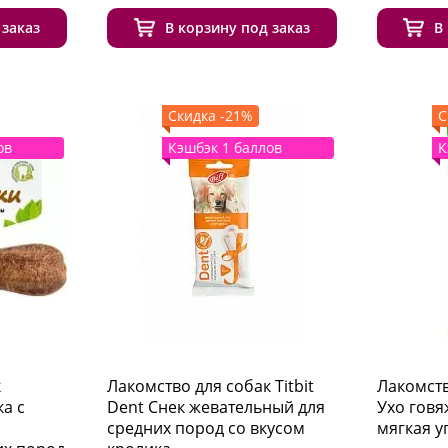
 заказ
В корзину под заказ
В
Скидка -21%
С
ов
Кэшбэк 1 баллов
К
к
Лакомство для собак Titbit
Лакомств
а с
Dent Снек жевательный для
Ухо говя
средних пород со вкусом
мягкая у