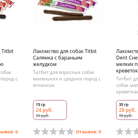
Titbit
Лакомство для собак Titbit
Лакомств
Салямка с бараньим
Dent Сне
ью
желудком
мелких п
креветок
собак
Титбит для взрослых собак
пород с
маленьких и средних пород с
Титбит дл
ягненком
собак ма
креветка
15 гр
35 гр
24 руб.
28 руб.
29 руб.
99 руб.
зывов: 0
Отзывов: 0