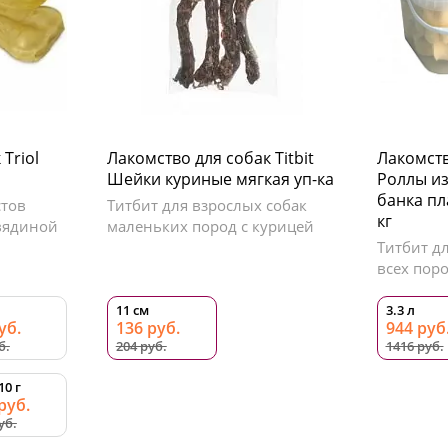
Triol
Лакомство для собак Titbit
Лакомств
Шейки куриные мягкая уп-ка
Роллы из
банка пла
стов
Титбит для взрослых собак
кг
овядиной
маленьких пород с курицей
Титбит д
всех пор
11 см
3.3 л
уб.
136 руб.
944 руб
б.
204 руб.
1416 руб.
10 г
руб.
уб.