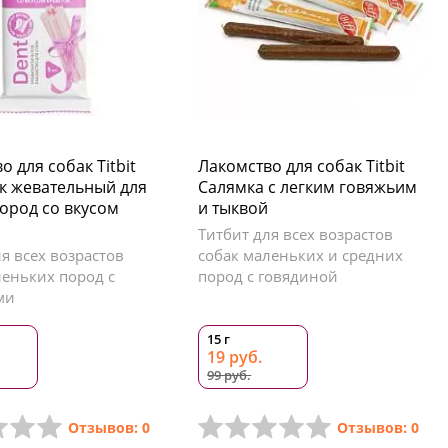
о для собак Titbit
Лакомство для собак Titbit
к жевательный для
Салямка с легким говяжьим
ород со вкусом
и тыквой
Титбит для всех возрастов
я всех возрастов
собак маленьких и средних
леньких пород с
пород с говядиной
ми
15 г
19 руб.
99 руб.
Отзывов: 0
Отзывов: 0