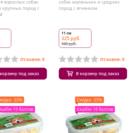
ля взрослых собак
собак маленьких и средних
и крупных пород с
пород с ягненком
й
11 см
.
325 руб.
580 руб.
Отзывов: 0
Отзывов: 0
 корзину под заказ
В корзину под заказ
кидка -33%
Скидка -33%
эшбэк 19 баллов
Кэшбэк 18 баллов