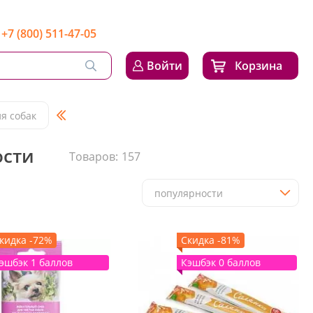
+7 (800) 511-47-05
Войти
Корзина
я собак
ости
Товаров:
157
популярности
кидка -72%
Скидка -81%
эшбэк 1 баллов
Кэшбэк 0 баллов