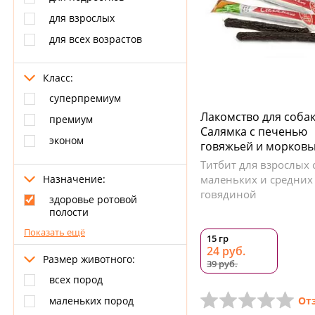
для взрослых
для всех возрастов
Класс:
суперпремиум
Лакомство для собак 
премиум
Салямка с печенью
эконом
говяжьей и морков
Титбит для взрослых 
Назначение:
маленьких и средних 
говядиной
здоровье ротовой
полости
Показать ещё
15 гр
24 руб.
Размер животного:
39 руб.
всех пород
От
маленьких пород