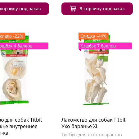
 корзину под заказ
В корзину под заказ
кидка -22%
Скидка -44%
эшбэк 4 баллов
Кэшбэк 7 баллов
о для собак Titbit
Лакомство для собак Titbit
жье внутреннее
Ухо баранье XL
п-ка
Титбит для всех возрастов