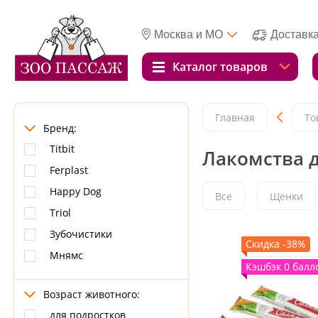
Москва и МО
Доставк
Каталог товаров
Главная
То
Бренд:
Titbit
Лакомства д
Ferplast
Happy Dog
Все
Щенки
Triol
Зубочистики
Скидка -38%
Мнямс
Кэшбэк 0 балл
Возраст животного:
для подростков