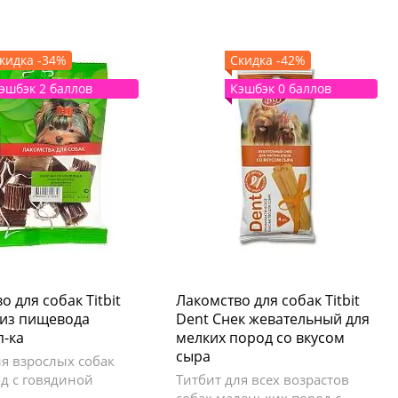
кидка -34%
Скидка -42%
эшбэк 2 баллов
Кэшбэк 0 баллов
о для собак Titbit
Лакомство для собак Titbit
 из пищевода
Dent Снек жевательный для
п-ка
мелких пород со вкусом
сыра
ля взрослых собак
од с говядиной
Титбит для всех возрастов