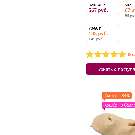
320-340 г
50-55
567 руб.
67 р
86 ру
70-80 г
108 руб.
141 руб.
От
Узнать о поступ
Скидка -33%
Кэшбэк 3 балл