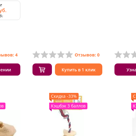
 г
уб.
б.
зывов: 4
Отзывов: 0
лении
Купить в 1 клик
Узн
Скидка -33%
С
ов
Кэшбэк 3 баллов
К