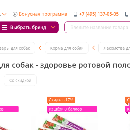
Бонусная программа
+7 (495) 137-05-05
а
Выбрать бренд
вары для собак
Корма для собак
Лакомства дл
ля собак - здоровье ротовой пол
Со скидкой
Скидка -17%
С
ов
Кэшбэк 0 баллов
К