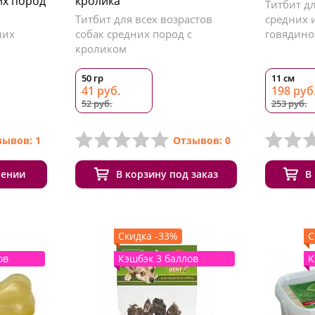
их пород
кролика
Титбит д
Титбит для всех возрастов
средних 
них
собак средних пород с
говядино
кроликом
50 гр
11 см
41 руб.
198 руб
52 руб.
253 руб.
зывов: 1
Отзывов: 0
лении
В корзину под заказ
В
Скидка -33%
С
ов
Кэшбэк 3 баллов
К