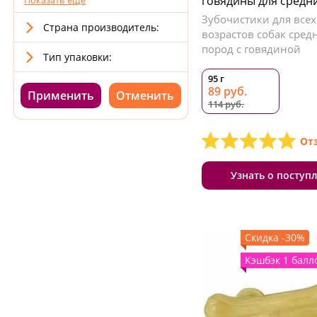
говядины для средн
Показать ещё
Зубочистики для всех
Страна производитель:
возрастов собак сред
пород с говядиной
Тип упаковки:
95 г
89 руб.
Применить
114 руб.
От
Узнать о поступ
Скидка -30%
Кэшбэк 1 балл