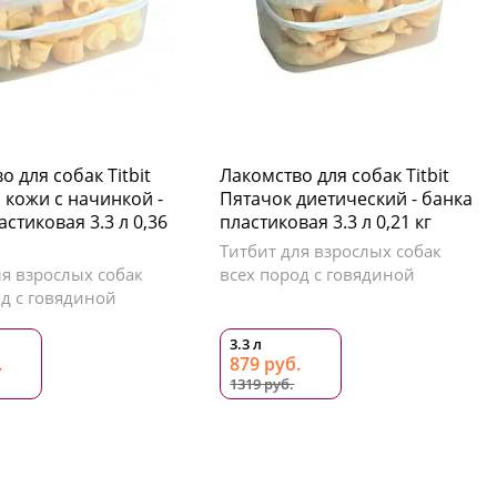
о для собак Titbit
Лакомство для собак Titbit
 кожи с начинкой -
Пятачок диетический - банка
стиковая 3.3 л 0,36
пластиковая 3.3 л 0,21 кг
Титбит для взрослых собак
ля взрослых собак
всех пород с говядиной
од с говядиной
3.3 л
.
879 руб.
1319 руб.