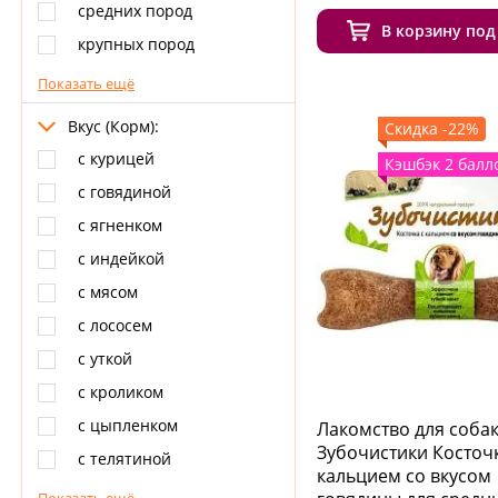
средних пород
В корзину под
крупных пород
Показать ещё
Вкус (Корм):
Скидка -22%
с курицей
Кэшбэк 2 балл
с говядиной
с ягненком
с индейкой
с мясом
с лососем
с уткой
с кроликом
с цыпленком
Лакомство для соба
Зубочистики Косточк
с телятиной
кальцием со вкусом