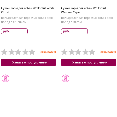
Сухой корм для собак Wolfsblut White
Сухой корм для собак Wolfsblut
Cloud
Western Cape
Вольфсблат для взрослых собак всех
Вольфсблат для взрослых собак всех
пород с ягненком
пород с мясом
руб.
руб.
Отзывов: 0
Отзывов: 0
Узнать о поступлении
Узнать о поступлении