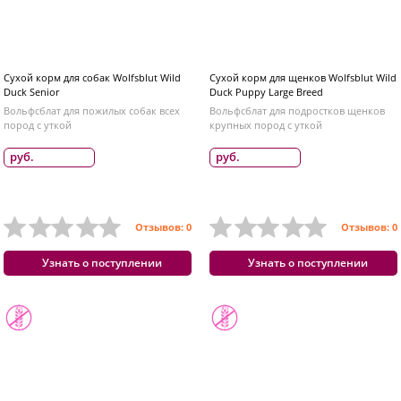
Сухой корм для собак Wolfsblut Wild
Сухой корм для щенков Wolfsblut Wild
Duck Senior
Duck Puppy Large Breed
Вольфсблат для пожилых собак всех
Вольфсблат для подростков щенков
пород с уткой
крупных пород с уткой
руб.
руб.
Отзывов: 0
Отзывов: 0
Узнать о поступлении
Узнать о поступлении