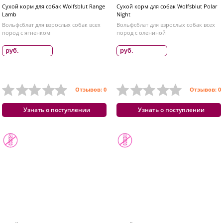
Сухой корм для собак Wolfsblut Range
Сухой корм для собак Wolfsblut Polar
Lamb
Night
Вольфсблат для взрослых собак всех
Вольфсблат для взрослых собак всех
пород с ягненком
пород с олениной
руб.
руб.
Отзывов: 0
Отзывов: 0
Узнать о поступлении
Узнать о поступлении