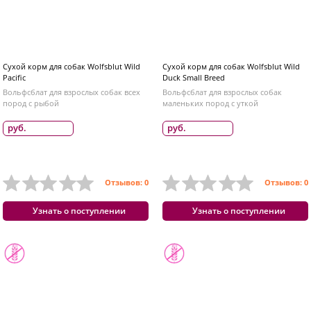
Сухой корм для собак Wolfsblut Wild
Сухой корм для собак Wolfsblut Wild
Pacific
Duck Small Breed
Вольфсблат для взрослых собак всех
Вольфсблат для взрослых собак
пород с рыбой
маленьких пород с уткой
руб.
руб.
Отзывов: 0
Отзывов: 0
Узнать о поступлении
Узнать о поступлении