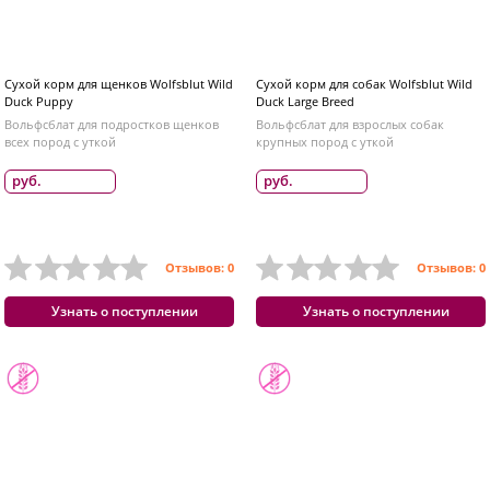
Сухой корм для щенков Wolfsblut Wild
Сухой корм для собак Wolfsblut Wild
Duck Puppy
Duck Large Breed
Вольфсблат для подростков щенков
Вольфсблат для взрослых собак
всех пород с уткой
крупных пород с уткой
руб.
руб.
Отзывов: 0
Отзывов: 0
Узнать о поступлении
Узнать о поступлении