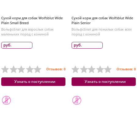
Сухой корм для собак Wolfsblut Wide
Сухой корм для собак Wolfsblut Wide
Plain Small Breed
Plain Senior
Вольфсблат для взрослых собак
Вольфсблат для пожилых собак всех
маленьких пород с кониной
пород с кониной
руб.
руб.
Отзывов: 0
Отзывов: 0
Узнать о поступлении
Узнать о поступлении