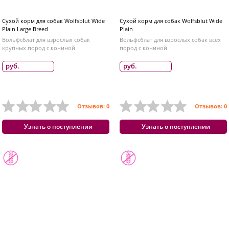
Сухой корм для собак Wolfsblut Wide
Сухой корм для собак Wolfsblut Wide
Plain Large Breed
Plain
Вольфсблат для взрослых собак
Вольфсблат для взрослых собак всех
крупных пород с кониной
пород с кониной
руб.
руб.
Отзывов: 0
Отзывов: 0
Узнать о поступлении
Узнать о поступлении