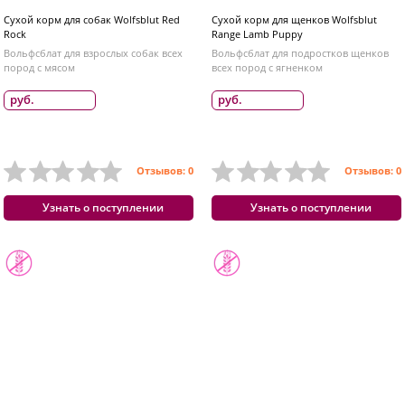
Сухой корм для собак Wolfsblut Red
Сухой корм для щенков Wolfsblut
Rock
Range Lamb Puppy
Вольфсблат для взрослых собак всех
Вольфсблат для подростков щенков
пород с мясом
всех пород с ягненком
руб.
руб.
Отзывов: 0
Отзывов: 0
Узнать о поступлении
Узнать о поступлении