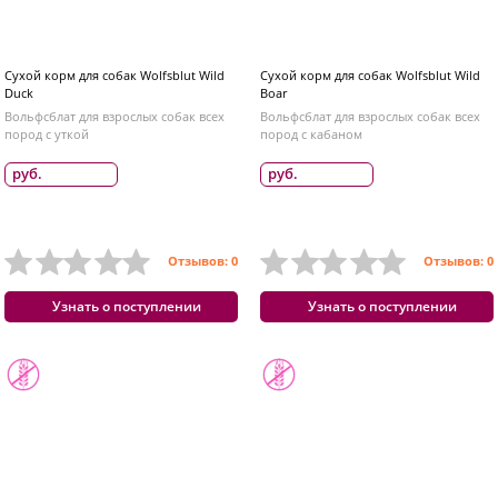
Сухой корм для собак Wolfsblut Wild
Сухой корм для собак Wolfsblut Wild
Duck
Boar
Вольфсблат для взрослых собак всех
Вольфсблат для взрослых собак всех
пород с уткой
пород с кабаном
руб.
руб.
Отзывов: 0
Отзывов: 0
Узнать о поступлении
Узнать о поступлении