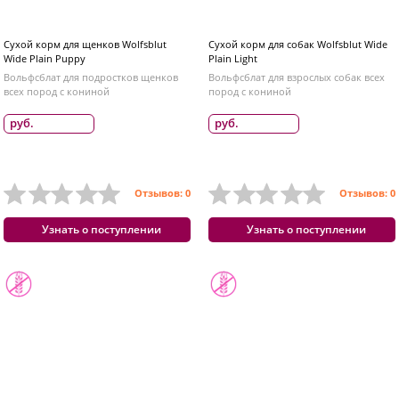
Сухой корм для щенков Wolfsblut
Сухой корм для собак Wolfsblut Wide
Wide Plain Puppy
Plain Light
Вольфсблат для подростков щенков
Вольфсблат для взрослых собак всех
всех пород с кониной
пород с кониной
руб.
руб.
Отзывов: 0
Отзывов: 0
Узнать о поступлении
Узнать о поступлении