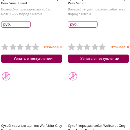
Peak Small Breed
Peak Senior
Вольфсблат для взрослых собак
Вольфсблат для пожилых собак всех
маленьких пород с мясом
пород с мясом
руб.
руб.
Отзывов: 0
Отзывов: 0
Узнать о поступлении
Узнать о поступлении
Сухой корм для щенков Wolfsblut Grey
Сухой корм для собак Wolfsblut Grey