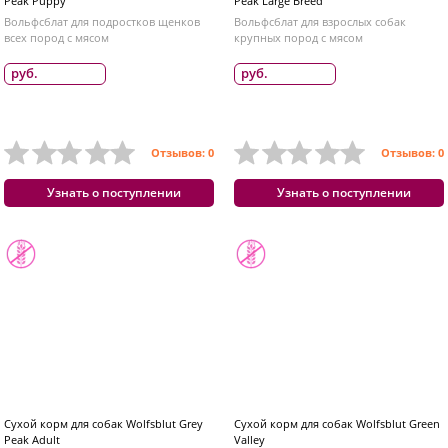
Peak Puppy
Peak Large Breed
Вольфсблат для подростков щенков
Вольфсблат для взрослых собак
всех пород с мясом
крупных пород с мясом
руб.
руб.
Отзывов: 0
Отзывов: 0
Узнать о поступлении
Узнать о поступлении
Сухой корм для собак Wolfsblut Grey
Сухой корм для собак Wolfsblut Green
Peak Adult
Valley