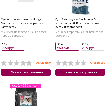
Сухой корм для щенков Monge
Сухой корм для собак Monge Dog
Monoprotein с форелью, рисом и
Monoprotein All Breeds с форелью,
картофелем
рисом и картофелем
Монж для подростков щенков всех
Монж для взрослых собак всех пород
пород с форелью
с форелью
12 кг
12 кг
2.5 кг
7950 руб.
7978 руб.
2072 руб.
Отзывов: 0
Отзывов: 0
Узнать о поступлении
Узнать о поступлении
Кэшбэк 25 баллов