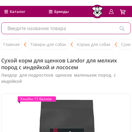
Каталог
Бренды
Главная
Товары для собак
Корма для собак
Сухи
Сухой корм для щенков Landor для мелких
пород c индейкой и лососем
Ландор для подростков щенков маленьких пород с
индейкой
Кэшбэк 13 баллов