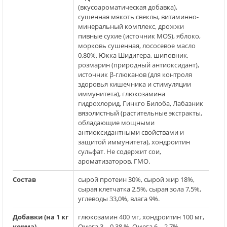
(вкусоароматическая добавка),
сушенная мякоть свеклы, витаминно-
минеральный комплекс, дрожжи
пивные сухие (источник MOS), яблоко,
морковь сушенная, лососевое масло
0,80%, Юкка Шидигера, шиповник,
розмарин (природный антиоксидант),
источник β-глюканов (для контроля
здоровья кишечника и стимуляции
иммунитета), глюкозамина
гидрохлорид, Гинкго Билоба, Лабазник
вязолистный (растительные экстракты,
обладающие мощными
антиоксидантными свойствами и
защитой иммунитета), хондроитин
сульфат. Не содержит сои,
ароматизаторов, ГМО.
Состав
cырой протеин 30%, сырой жир 18%,
сырая клетчатка 2,5%, сырая зола 7,5%,
углеводы 33,0%, влага 9%.
Добавки (на 1 кг
глюкозамин 400 мг, хондроитин 100 мг,
корма)
Омега 3 – 0,38 %, Омега 6 – 2,7%.