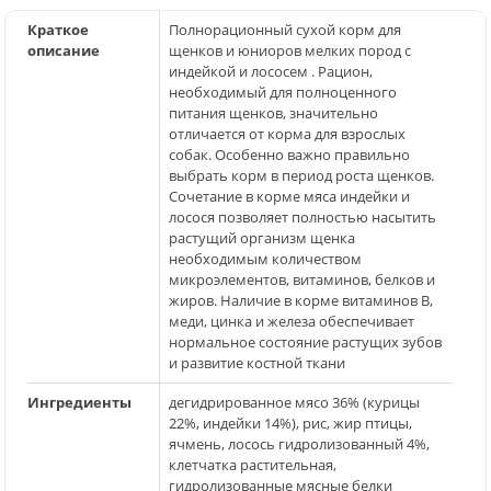
Краткое
Полнорационный сухой корм для
описание
щенков и юниоров мелких пород c
индейкой и лососем . Рацион,
необходимый для полноценного
питания щенков, значительно
отличается от корма для взрослых
собак. Особенно важно правильно
выбрать корм в период роста щенков.
Сочетание в корме мяса индейки и
лосося позволяет полностью насытить
растущий организм щенка
необходимым количеством
микроэлементов, витаминов, белков и
жиров. Наличие в корме витаминов В,
меди, цинка и железа обеспечивает
нормальное состояние растущих зубов
и развитие костной ткани
Ингредиенты
дегидрированное мясо 36% (курицы
22%, индейки 14%), рис, жир птицы,
ячмень, лосось гидролизованный 4%,
клетчатка растительная,
гидролизованные мясные белки