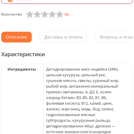
Количество
(0)
Описание
Доставка и оплата
Вопросы и отзыв
Характеристики
Ингредиенты
Дегидрированное мясо индейки (34%),
цельная кукуруза, цельный рис,
сушеная мякоть свеклы, куриный жир,
рыбий жир, витаминно-минеральный
премикс (витамины: А, Д3, Е, холин
хлорид, бетаин, В3, В5, В2, В1, В6,
фолиевая кислота, В12, калий, цинк,
железо, марганец, медь, йод, селен),
гидролизованные мясные
субпродукты, кукурузные рыльца,
дегидратированное яйцо, дрожжи —
источник мананн-олигосахаридов