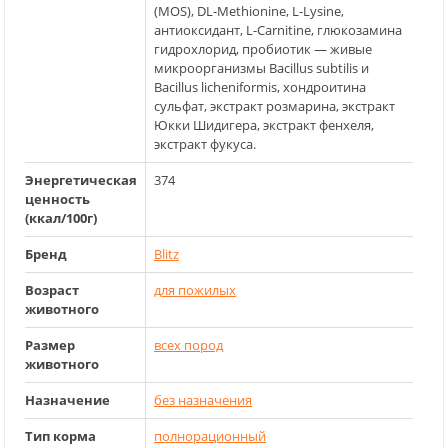
(MOS), DL-Methionine, L-Lysine,
антиоксидант, L-Carnitine, глюкозамина
гидрохлорид, пробиотик — живые
микроорганизмы Bacillus subtilis и
Bacillus licheniformis, хондроитина
сульфат, экстракт розмарина, экстракт
Юкки Шидигера, экстракт фенхеля,
экстракт фукуса.
Энергетическая
374
ценность
(ккал/100г)
Бренд
Blitz
Возраст
для пожилых
животного
Размер
всех пород
животного
Назначение
без назначения
Тип корма
полнорационный