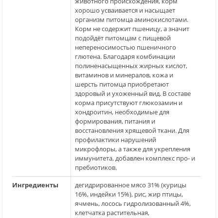
животного происхождения, корм
хорошо усваивается и насыщает
организм питомца аминокислотами.
Корм не содержит пшеницу, а значит
подойдёт питомцам с пищевой
непереносимостью пшеничного
глютена. Благодаря комбинации
полиненасыщенных жирных кислот,
витаминов и минералов, кожа и
шерсть питомца приобретают
здоровый и ухоженный вид. В составе
корма присутствуют глюкозамин и
хондроитин, необходимые для
формирования, питания и
восстановления хрящевой ткани. Для
профилактики нарушений
микрофлоры, а также для укрепления
иммунитета, добавлен комплекс про- и
пребиотиков.
Ингредиенты
дегидрированное мясо 31% (курицы
16%, индейки 15%), рис, жир птицы,
ячмень, лосось гидролизованный 4%,
клетчатка растительная,