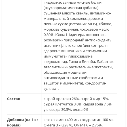
гидролизованные мясные белки
(вкусоароматическая добавка),
сушенная мякоть свеклы, витаминно-
минеральный комплекс, дрожжи
пивные сухие (источник MOS), яблоко,
морковь сушенная, лососевое масло
0,80%, Юкка Шидигера, шиповник,
розмарин (природный антиоксидант),
источник β-глюканов (для контроля
здоровья кишечника и стимуляции
иммунитета), глюкозамина
гидрохлорид, Гинкго Билоба, Лабазник
вязолистный (растительные экстракты,
обладающие мощными
антиоксидантными свойствами и
защитой иммунитета), хондроитин
сульфат.
Состав
сырой протеин 26%, сырой жир 15%,
сырая клетчатка 3,0%, сырая зола 7,5%,
углеводы 39,5%, влага 9%.
Добавки (на 1 кг
глюкозамин 400 мг, хондроитин 100 мг,
корма)
Омега 3 – 0,28 %, Омега 6 – 2,75%.