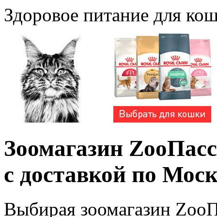
Здоровое питание для коше
Зоомагазин ZooПасс
с доставкой по Моск
Выбирая зоомагазин ZооП