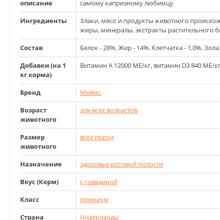
описание
самому капризному любимцу
Ингредиенты
Злаки, мясо и продукты животного происхож
жиры, минералы, экстракты растительного б
Состав
Белок - 28%, Жир - 14%, Клетчатка - 1,0%, Зола 
Добавки (на 1
Витамин А 12000 ME/кг, витамин D3 840 ME/кг
кг корма)
Бренд
Мнямс
Возраст
для всех возрастов
животного
Размер
всех пород
животного
Назначение
здоровье ротовой полости
Вкус (Корм)
с говядиной
Класс
премиум
Страна
Нидерланды