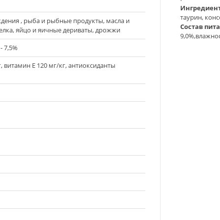
Ингредиен
таурин, кон
дения , рыба и рыбные продукты, масла и
Состав пит
елка, яйцо и яичные дериваты, дрожжи
9,0%,влажнос
- 7,5%
, витамин Е 120 мг/кг, антиоксиданты