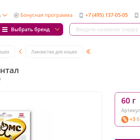
Бонусная программа
+7 (495) 137-05-05
а
Выбрать бренд
ошек
Лакомства для кошек
нтал
й
60 г
Артикул
+3
б