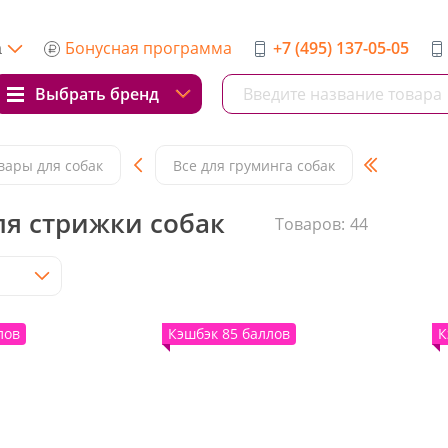
Бонусная программа
+7 (495) 137-05-05
а
Выбрать бренд
вары для собак
Все для груминга собак
я стрижки собак
Товаров:
44
лов
Кэшбэк 85 баллов
К