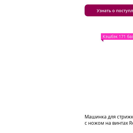
Узнать о поступ
Кэшбэк 171 ба
Машинка для стрижк
с ножом на винтах R