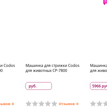
К
и Codos
Машинка для стрижки Codos
Машинка
00
для животных CP-7800
для живо
руб.
5966 ру
зывов: 0
Отзывов: 0