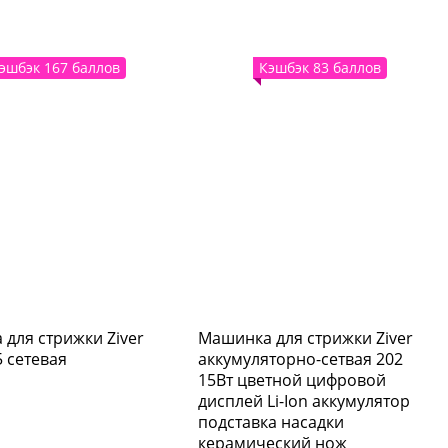
эшбэк 167 баллов
Кэшбэк 83 баллов
для стрижки Ziver
Машинка для стрижки Ziver
5 сетевая
аккумуляторно-сетвая 202
15Вт цветной цифровой
дисплей Li-Ion аккумулятор
подставка насадки
керамический нож