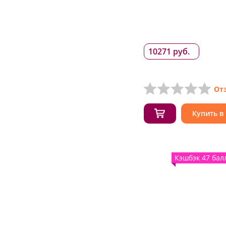
10271 руб.
От
Купить в
Кэшбэк 47 бал