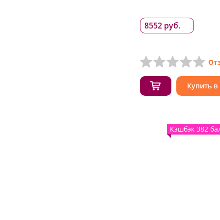
8552 руб.
От
Купить в
Кэшбэк 382 ба