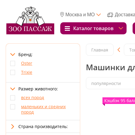
Москва и МО
Доставк
Каталог товаров
Главная
То
Бренд:
Oster
Машинки дл
Trixie
популярности
Размер животного:
всех пород
Кэшбэк 95 бал
маленьких и средних
пород
Страна производитель: