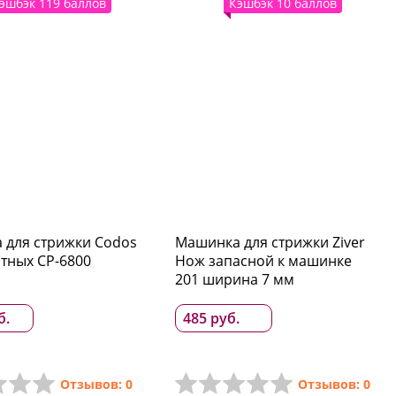
эшбэк 119 баллов
Кэшбэк 10 баллов
 для стрижки Codos
Машинка для стрижки Ziver
тных CP-6800
Нож запасной к машинке
201 ширина 7 мм
б.
485 руб.
Отзывов: 0
Отзывов: 0