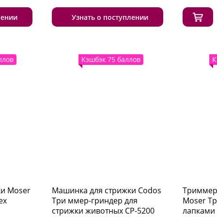
лении
Узнать о поступлении
ллов
Кэшбэк 75 баллов
К
и Moser
Машинка для стрижки Codos
Триммер 
ex
Три ммер-гриндер для
Moser Т
стрижки животных CP-5200
лапками 