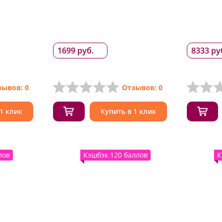
1699 руб.
8333 ру
зывов: 0
Отзывов: 0
 1 клик
Купить в 1 клик
лов
Кэшбэк 120 баллов
К