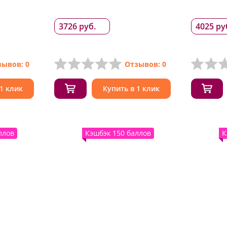
3726 руб.
4025 ру
зывов: 0
Отзывов: 0
 1 клик
Купить в 1 клик
ллов
Кэшбэк 150 баллов
К