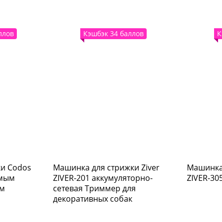
ллов
Кэшбэк 34 баллов
К
и Codos
Машинка для стрижки Ziver
Машинка 
емым
ZIVER-201 аккумуляторно-
ZIVER-30
см
сетевая Триммер для
декоративных собак