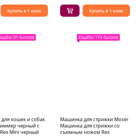
Купить в 1 клик
Купить в 1 клик
эшбэк 81 баллов
Кэшбэк 174 баллов
для кошек и собак
Машинка для стрижки Moser
риммер черный с
Машинка для стрижки со
Rex Mini черный
съемным ножом Rex