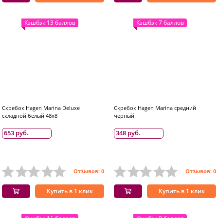
Кэшбэк 13 баллов
Кэшбэк 7 баллов
Скребок Hagen Marina Deluxe
Скребок Hagen Marina средний
складной белый 48x8
черный
653 руб.
348 руб.
Отзывов: 0
Отзывов: 0
Купить в 1 клик
Купить в 1 клик