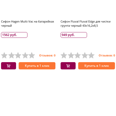
Сифон Hagen Multi-Vac на батарейках
Сифон Fluval Fluval Edge для чистки
черный
грунта черный 43x16,2x8,5
1562 руб.
949 руб.
Отзывов: 0
Отзывов: 0
Купить в 1 клик
Купить в 1 клик