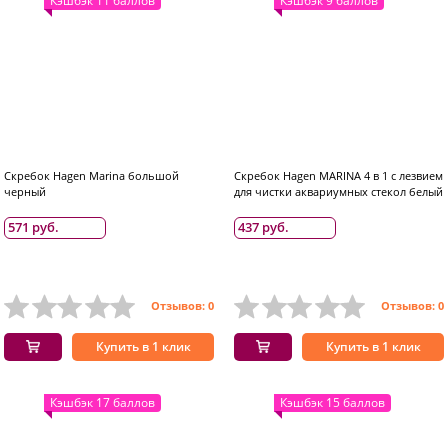
Кэшбэк 11 баллов
Кэшбэк 9 баллов
Скребок Hagen Marina большой
Скребок Hagen MARINA 4 в 1 с лезвием
черный
для чистки аквариумных стекол белый
571 руб.
437 руб.
Отзывов: 0
Отзывов: 0
Купить в 1 клик
Купить в 1 клик
Кэшбэк 17 баллов
Кэшбэк 15 баллов