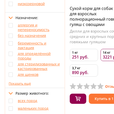
низкозерновой
Сухой корм для собак
для взрослых
Назначение:
полнорационный гов
гуляш с овощами
аллергия и
непереносимость
Дилли для взрослых со
без назначения
средних и крупных пор
говяжьми гуляшом
беременность и
лактация
1 кг
14 кг
для определённой
251 руб.
3221 
породы
для стерилизованных и
3,7 кг
кастрированных
890 руб.
для щенков
Показать ещё
Отзы
Размер животного:
Купить в 1
всех пород
маленьких пород