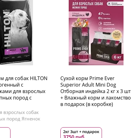
м для собак HILTON
Сухой корм Prime Ever
ргенный с
Superior Adult Mini Dog
ками для взрослых
Отборная индейка 2 кг х 3 шт
упных пород с
+ Влажный корм и лакомство
в подарок (в коробке)
я взрослых собак
ых пород Ягненок
2кг 3шт + подарок
.
3750 руб.