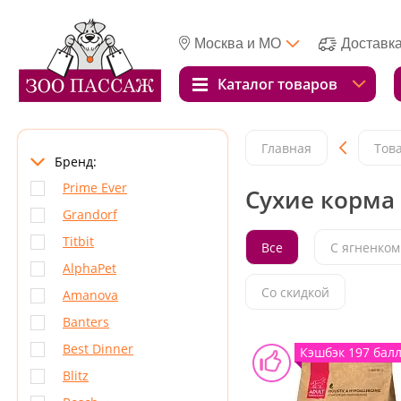
Москва и МО
Доставк
Каталог товаров
Главная
Тов
Бренд:
Prime Ever
Сухие корма 
Grandorf
Titbit
Все
С ягненком
AlphaPet
Со скидкой
Amanova
Banters
Best Dinner
Кэшбэк 197 бал
Blitz