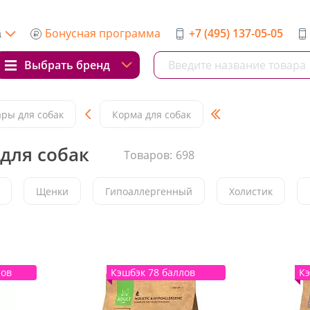
Бонусная программа
+7 (495) 137-05-05
а
Выбрать бренд
ары для собак
Корма для собак
для собак
Товаров:
698
Щенки
Гипоаллергенный
Холистик
лов
Кэшбэк 78 баллов
Кэ