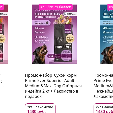
ов
Кэшбэк 29 баллов
Кэ
r
Промо-набор_Сухой корм
Промо-на
g
Prime Ever Superior Adult
Prime Eve
г +
Medium&Maxi Dog Отборная
Medium&M
индейка 2 кг + Лакомство в
Нежнейши
подарок
Лакомств
2кг + лакомство
2кг + лак
1430 руб.
1430 руб