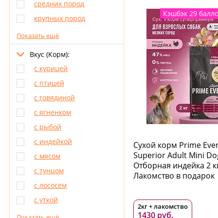
средних пород
Кэшбэк 29 балл
крупных пород
Показать ещё
Вкус (Корм):
с курицей
с птицей
с говядиной
с ягненком
с рыбой
с индейкой
Сухой корм Prime Eve
Superior Adult Mini Do
с мясом
Отборная индейка 2 к
с тунцом
Лакомство в подарок
с лососем
с уткой
2кг + лакомство
1430 руб.
Показать ещё