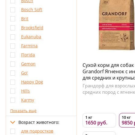
Bosch
Bosch Soft
Brit
Brooksfield
Eukanuba
Farmina
Florida
Gemon
Сухой корм для собак
Grandorf Ягненок с и
Go!
для средних и крупны
Happy Dog
Грандорф для взрослых
Hills
средних пород с ягнен
Karmy
Показать ещё
1 кг
10 кг
Возраст животного:
1650 руб.
9850 
для подростков