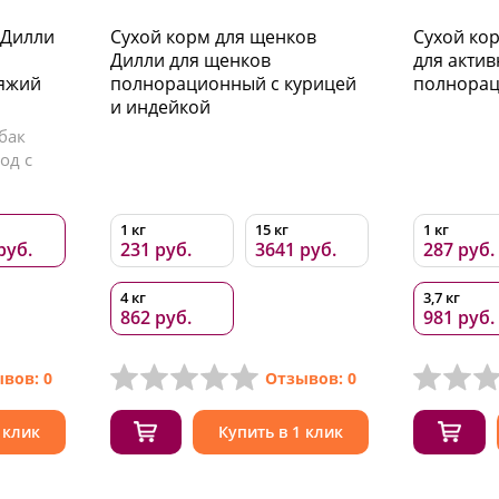
 Дилли
Сухой корм для щенков
Сухой ко
Дилли для щенков
для акти
яжий
полнорационный с курицей
полнора
и индейкой
бак
од с
1 кг
15 кг
1 кг
руб.
231 руб.
3641 руб.
287 руб.
4 кг
3,7 кг
862 руб.
981 руб.
вов: 0
Отзывов: 0
 клик
Купить в 1 клик