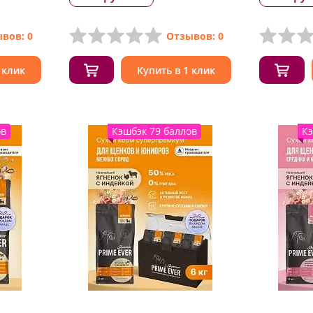
вов: 0
Отзывов: 0
 клик
Купить в 1 клик
ов
Кэшбэк 79 баллов
Кэ