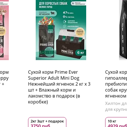
корм
Сухой корм Prime Ever
Сухой кор
uppy
Superior Adult Mini Dog
гипоалле
 +
Нежнейший ягненок 2 кг х 3
пребиоти
шт + Влажный корм и
собак кр
лакомство в подарок (в
ягненком
коробке)
Хилтон дл
для крупн
2кг 3шт + подарок
10 кг
3750 руб.
4929 руб