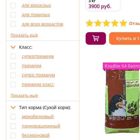
3 кг
для взрослых
3900 руб.
для пожилых
Отзы
для всех возрастов
Показать ещё
Купить в 1
Класс:
суперпремиум
премиум
Кэшбэк 64 балл
cупер премиум
премиум класс
Показать ещё
Тип корма (Сухой корм):
монобелковый
полнорационный
беззерновой