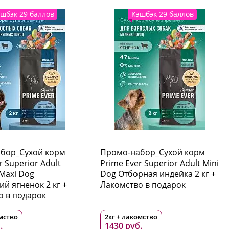
шбэк 29 баллов
Кэшбэк 29 баллов
бор_Сухой корм
Промо-набор_Сухой корм
r Superior Adult
Prime Ever Superior Adult Mini
axi Dog
Dog Отборная индейка 2 кг +
й ягненок 2 кг +
Лакомство в подарок
о в подарок
омство
2кг + лакомство
.
1430 руб.