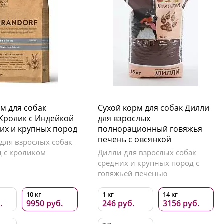
м для собак
Сухой корм для собак Дилли
 Кролик с Индейкой
для взрослых
них и крупных пород
полнорационный говяжья
печень с овсянкой
для взрослых собак
д с кроликом
Дилли для взрослых собак
средних и крупных пород с
говяжьей печенью
10 кг
1 кг
14 кг
.
9950 руб.
246 руб.
3156 руб.