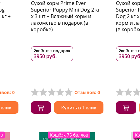
r
Сухой корм Prime Ever
Сухой кор
og
Superior Puppy Mini Dog 2 кг
Superior
кг +
х 3 шт + Влажный корм и
Dog 2 кг 
лакомство в подарок (в
корм и л
коробке)
(в коробк
2кг 3шт + подарок
2кг 3шт +
3950 руб.
3950 руб
вов: 0
Отзывов: 0
 клик
Купить в 1 клик
ов
Кэшбэк 75 баллов
Кэ