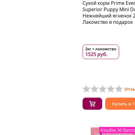
Сухой корм Prime Eve
Superior Puppy Mini D
Нежнейший ягненок 2 
Лакомство в подарок
2кг + лакомство
1525 руб.
Отзы
Купить в 1
Кэшбэк 30 балл