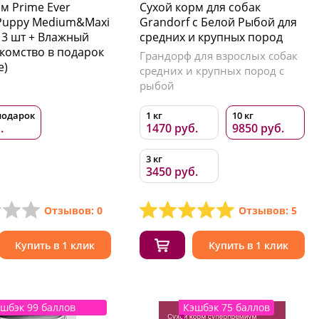
м Prime Ever
Сухой корм для собак
 Puppy Medium&Maxi
Grandorf с Белой Рыбой для
х 3 шт + Влажный
средних и крупных пород
акомство в подарок
Грандорф для взрослых собак
е)
средних и крупных пород с
рыбой
 подарок
1 кг
10 кг
.
1470 руб.
9850 руб.
3 кг
3450 руб.
Отзывов: 0
Отзывов: 5
Купить в 1 клик
Купить в 1 клик
шбэк 99 баллов
Кэшбэк 75 баллов