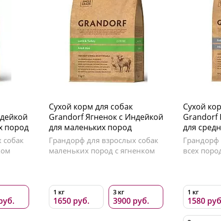
Сухой корм для собак
Сухой кор
ндейкой
Grandorf Ягненок с Индейкой
Grandorf
х пород
для маленьких пород
для сред
 собак
Грандорф для взрослых собак
Грандорф 
ком
маленьких пород с ягненком
всех поро
1 кг
3 кг
1 кг
руб.
1650 руб.
3900 руб.
1580 руб