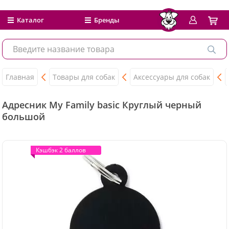
Каталог
Бренды
Главная
Товары для собак
Аксессуары для собак
Адресник My Family basic Круглый черный
большой
Кэшбэк 2 баллов
Кэшбэк 2 баллов