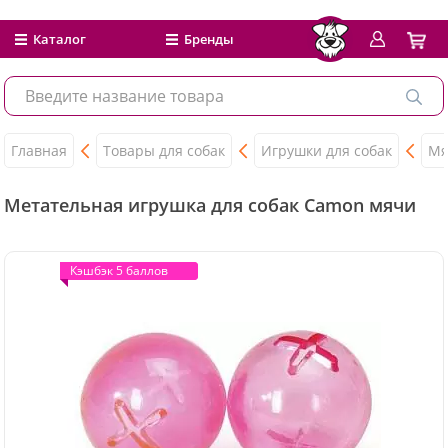
Каталог
Бренды
Главная
Товары для собак
Игрушки для собак
Мя
Метательная игрушка для собак Camon мячи
Кэшбэк 5 баллов
Кэшбэк 5 баллов