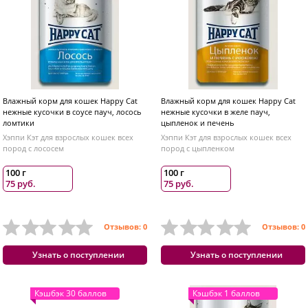
Влажный корм для кошек Happy Cat
Влажный корм для кошек Happy Cat
нежные кусочки в соусе пауч, лосось
нежные кусочки в желе пауч,
ломтики
цыпленок и печень
Хэппи Кэт для взрослых кошек всех
Хэппи Кэт для взрослых кошек всех
пород с лососем
пород с цыпленком
100 г
100 г
75 руб.
75 руб.
Отзывов: 0
Отзывов: 0
Узнать о поступлении
Узнать о поступлении
Кэшбэк 30 баллов
Кэшбэк 1 баллов