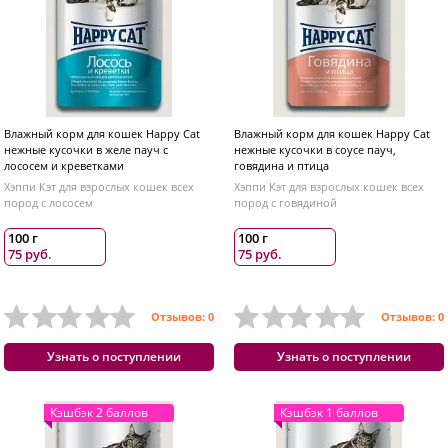
Влажный корм для кошек Happy Cat
Влажный корм для кошек Happy Cat
нежные кусочки в желе пауч с
нежные кусочки в соусе пауч,
лососем и креветками
говядина и птица
Хэппи Кэт для взрослых кошек всех
Хэппи Кэт для взрослых кошек всех
пород с лососем
пород с говядиной
100 г
100 г
75 руб.
75 руб.
Отзывов: 0
Отзывов: 0
Узнать о поступлении
Узнать о поступлении
Кэшбэк 2 баллов
Кэшбэк 1 баллов