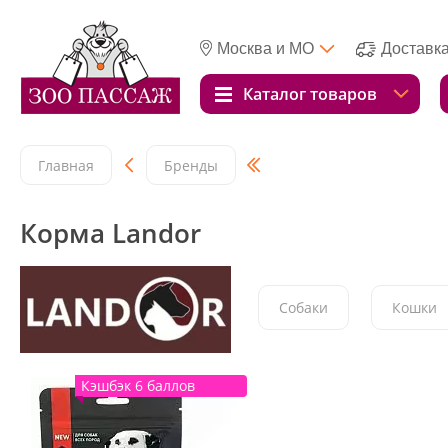
Москва и МО
Доставк
Каталог товаров
Главная
Бренды
Корма Landor
Собаки
Кошки
Кэшбэк 6 баллов