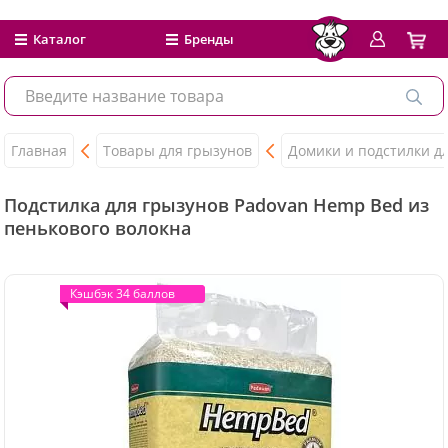
Каталог
Бренды
Главная
Товары для грызунов
Домики и подстилки д
Подстилка для грызунов Padovan Hemp Bed из
пенькового волокна
Кэшбэк 34 баллов
Кэшбэк 34 баллов