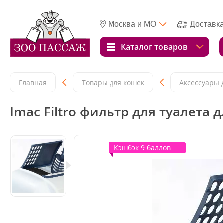
Москва и МО
Доставк
Каталог товаров
Главная
Товары для кошек
Аксессуары 
Imac Filtro фильтр для туалета
Кэшбэк 9 баллов
Кэшбэк 9 баллов