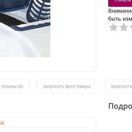
Внимание
быть изм
 отзывы (0)
Запросить фото товара
Запросить
Подро
ac