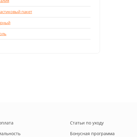
алия
астиковый пакет
ерный
оль
оплата
Статьи по уходу
альность
Бонусная программа