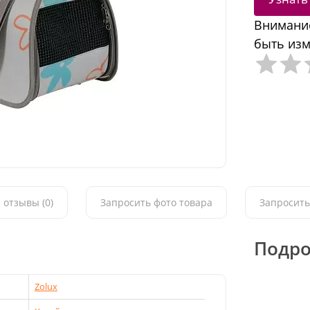
Внимание
быть изм
 отзывы (0)
Запросить фото товара
Запросить
Подро
Zolux