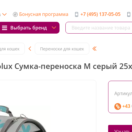
Бонусная программа
+7 (495) 137-05-05
а
Выбрать бренд
для кошек
Переноски для кошек
lux Сумка-переноска M серый 25х
Артикул
+43
Узнать