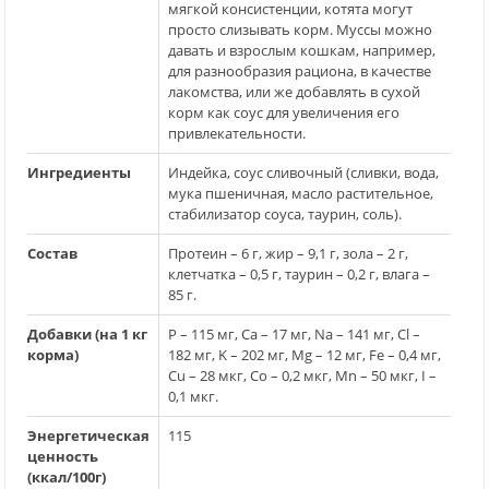
мягкой консистенции, котята могут
просто слизывать корм. Муссы можно
давать и взрослым кошкам, например,
для разнообразия рациона, в качестве
лакомства, или же добавлять в сухой
корм как соус для увеличения его
привлекательности.
Ингредиенты
Индейка, соус сливочный (сливки, вода,
мука пшеничная, масло растительное,
стабилизатор соуса, таурин, соль).
Состав
Протеин – 6 г, жир – 9,1 г, зола – 2 г,
клетчатка – 0,5 г, таурин – 0,2 г, влага –
85 г.
Добавки (на 1 кг
P – 115 мг, Ca – 17 мг, Na – 141 мг, Cl –
корма)
182 мг, K – 202 мг, Mg – 12 мг, Fe – 0,4 мг,
Cu – 28 мкг, Co – 0,2 мкг, Mn – 50 мкг, I –
0,1 мкг.
Энергетическая
115
ценность
(ккал/100г)