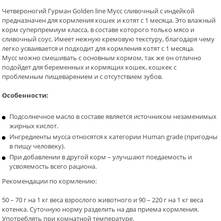
Четвероногий Гурман Golden line Мусс сливочный с индейкой
предназначен для кормления кошек и котят с 1 месяца. Это влажный
корм суперпремиум класса, в составе которого только мясо и
сливочный соус. Имеет нежную кремовую текстуру, благодаря чему
легко усваивается и подходит для кормления котят с 1 месяца.
Мусс можно смешивать с основным кормом, так же он отлично
подойдет для беременных и кормящих кошек, кошкек с
проблемным пищеварением и с отсутствием зубов.
Особенности:
Подсолнечное масло в составе является источником незаменимых
жирных кислот.
Ингредиенты мусса относятся к категории Human grade (пригодны
в пищу человеку).
При добавлении в другой корм – улучшают поедаемость и
усвояемость всего рациона.
Рекомендации по кормлению:
50 – 70 г на 1 кг веса взрослого животного и 90 – 220 г на 1 кг веса
котенка. Суточную норму разделить на два приема кормления.
Употреблять при комнатной температуре.