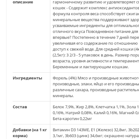
описание
гармоничному развитию и удовлетворяет 
кошек - Содержит комплекс антиоксиданто
формула контроля веса способствует сжиг
минеральные вещества поддерживают здор
усваиваемые ингредиенты для оптимального
отличного вкуса Повседневное питание для 
впервые? Постепенно в течение 7 дней пер
увеличивая его содержание по отношению
доступ к свежей воде. Для средней кошки (4
(2,5кг): 3 2/3 - 5 упаковок в день. Размер 
возраста, уровня активности и темперамент
Беременным и лактирующим кошкам.
Ингредиенты
Форель (4%) Мясо и производные животног
производные, злаки, яйцо и его производны
различные сахара, производные растительн
минералы.
Состав
Белок 7,9%, Жир 2,8%, Клетчатка 1,1%, Зола 
0,16%, Натрий 0,08%, Калий 0,16%, Магний 0,
Бета-каротин 0,22мг
Добавки (на 1 кг
Витамин D3 143МЕ, E1 (Железо) 32,8мг, 3b202 
корма)
3,1мг, 3b603 (цинк) 34,6мг; окрашено нату