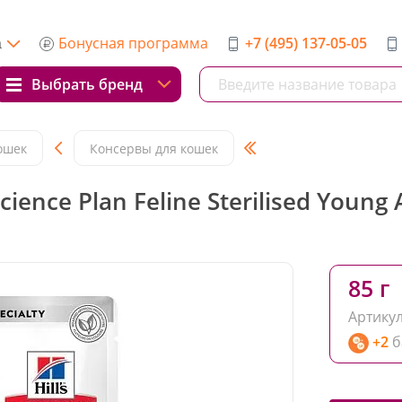
Бонусная программа
+7 (495) 137-05-05
а
Выбрать бренд
ошек
Консервы для кошек
ence Plan Feline Sterilised Young 
85 г
Артикул
+2
б