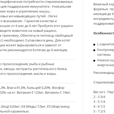
специфические потребности стерилизованных
Влажный корм 
в для поддержания иммунитета - Уникальная
форелью пре
анию жира и укреплению мышц -
месяцев до 6
овье мочевыводящих путей - Легко
ингредиенты
 всасывания - Гарантия качества и
поддерживат
кошек от 6 мес до 6 лет Пробуете этот рацион
еводите животное на новый рацион,
Особенност
 к прежнему. Обеспечьте питомцу свободный
кг) необходимо 3 упаковки в день. Для котят
L-карнити
порции может варьироваться и зависит от
Контролир
а Не рекомендуется Котятам до 6 месяцев.
системы
Низкое со
о происхождения, рыба и рыбные
энергично
е, овощи, экстракты растительного белка,
Рекомендац
ого происхождения, масла и жиры,
Стерилизован
1,3%, Влага 81,0%, Кальций 0,20%, Фосфор
Вес (кг) - Пау
02%; на кг: Витамин E 123мг, Витамин С 19мг,
2 - 3 3/4
3 - 5 1/4
4 - 6 1/2
(йод) 0,63мг, E4 (Медь) 7,0мг, E5 (Марганец)
5 - 7 2/3
ральной карамелью.