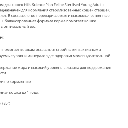
для кошек Hills Science Plan Feline Sterilised Young Adult с
дназначен для кормления стерилизованных кошек старше 6
 лет. В составе легко перевариваемые и высококачественные
. Сбалансированная формула корма помогает кошке
ь оптимальный вес.
и:
н помогает кошкам оставаться стройными и активными
уемые уровни минералов для здоровья мочевыделительной
держание жира и высокий уровень L-лизина для поддержания
сти
ии по кормлению
ная кошка до 1 года:
ч (85г)