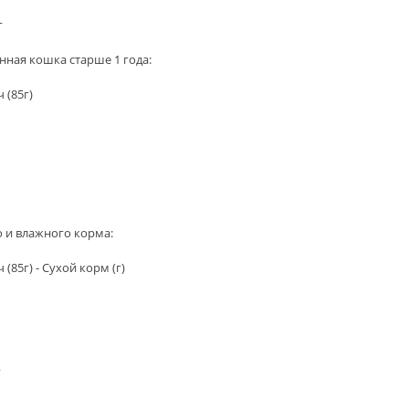
г
нная кошка старше 1 года:
ч (85г)
о и влажного корма:
ч (85г) - Сухой корм (г)
г