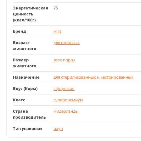
Энергетическая
75
ценность
(ккал/100г)
Бренд
Hills
Возраст
для взрослых
животного
Размер
всех пород
животного
Назначение
для стерилизованных и кастрированных
Вкус (Корм)
с форелью
Класс
суперпремиум
Страна
Нидерланды
производитель
Тип упаковки
пауч