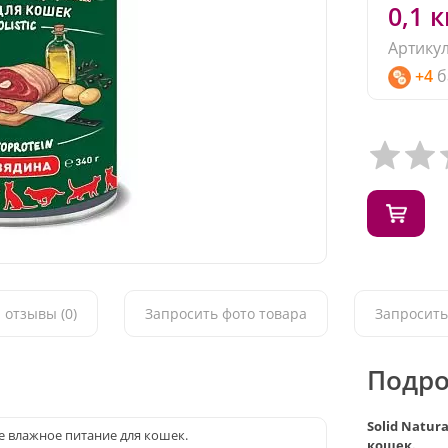
0,1 к
Артикул
+4
б
 отзывы (0)
Запросить фото товара
Запросить
Подро
Solid Natur
ое влажное питание для кошек.
кошек.