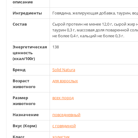
описание
Ингредиенты
Говядина, желирующая добавка, таурин, вод
Состав
Сырой протеин не менее 12,0 г, сырой жир не 
таурин 0,3 г, массовая доля поваренной соли
не более 0,4 г, кальций не более 0,3 г.
Энергетическая
138
ценность
(ккал/100г)
Бренд
Solid Natura
Возраст
для взрослых
животного
Размер
всех пород
животного
Назначение
повседневный
Вкус (Корм)
с говядиной
Класс
холистик