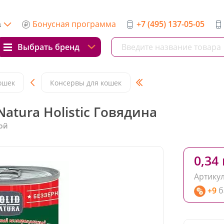
Бонусная программа
+7 (495) 137-05-05
а
Выбрать бренд
ошек
Консервы для кошек
atura Holistic Говядина
ой
0,34 
Артикул
+9
б