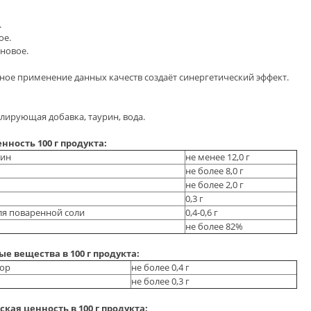
.
ое.
новое.
ое применение данных качеств создаёт синергетический эффект.
лирующая добавка, таурин, вода.
ность 100 г продукта:
еин
не менее 12,0 г
не более 8,0 г
не более 2,0 г
0,3 г
ля поваренной соли
0,4-0,6 г
не более 82%
е вещества в 100 г продукта:
ор
не более 0,4 г
не более 0,3 г
кая ценность в 100 г продукта: