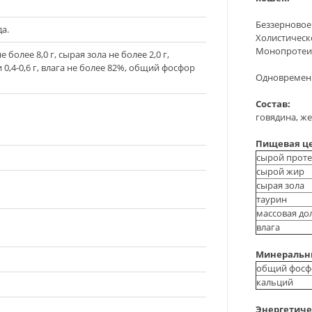
Беззерновое
а.
Холистическ
Монопротеи
более 8,0 г, сырая зола не более 2,0 г,
 0,4-0,6 г, влага не более 82%, общий фосфор
Одновременн
Состав:
говядина, же
Пищевая цен
сырой прот
сырой жир
сырая зола
таурин
массовая до
влага
Минеральны
общий фосф
кальций
Энергетичес