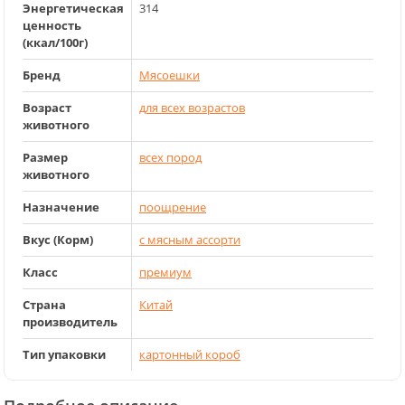
Энергетическая
314
ценность
(ккал/100г)
Бренд
Мясоешки
Возраст
для всех возрастов
животного
Размер
всех пород
животного
Назначение
поощрение
Вкус (Корм)
с мясным ассорти
Класс
премиум
Страна
Китай
производитель
Тип упаковки
картонный короб