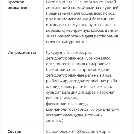
Краткое
Farmina VET LIFE Feline Struvite. Сухой
описание
диетический корм Фармина с курицей
предназначен для кошек всех пород
при при мочекаменной болезни. По
ингредиентному составу относится к
кормам суперпремиум класса. Данная
диета разработанна ддля растворения
струвитных уролитов.
Ингредиенты
Кукурузный глютен, рис,
дегидратированное куриное мясо,
овес, животные жиры, гидролизат
белков животного происхождения,
дегидратированные цельные яйца,
рыбий жир, дегидратированная рыба,
хлорид калия, растительное масло,
сульфат кальция дигидрат, карбонат
кальция, инулин,
фруктоолигосахариды,
маннанолигосахариды, хлорид натрия,
экстракт календулы (источник
лютеина).
Состав
Сырой белок 34,00%, сырой жир и