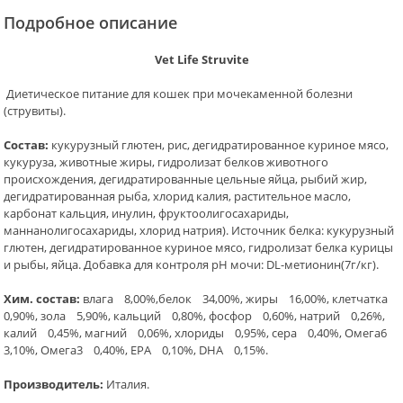
Подробное описание
Vet Life Struvite
Диетическое питание для кошек при мочекаменной болезни
(струвиты).
Состав:
кукурузный глютен, рис, дегидратированное куриное мясо,
кукуруза, животные жиры, гидролизат белков животного
происхождения, дегидратированные цельные яйца, рыбий жир,
дегидратированная рыба, хлорид калия, растительное масло,
карбонат кальция, инулин, фруктоолигосахариды,
маннанолигосахариды, хлорид натрия). Источник белка: кукурузный
глютен, дегидратированное куриное мясо, гидролизат белка курицы
и рыбы, яйца. Добавка для контроля рН мочи: DL-метионин(7г/кг).
Хим. состав:
влага 8,00%,белок 34,00%, жиры 16,00%, клетчатка
0,90%, зола 5,90%, кальций 0,80%, фосфор 0,60%, натрий 0,26%,
калий 0,45%, магний 0,06%, хлориды 0,95%, сера 0,40%, Омега6
3,10%, Омега3 0,40%, EPA 0,10%, DHA 0,15%.
Производитель:
Италия.