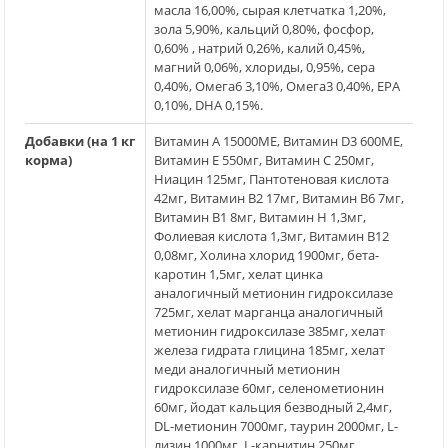
масла 16,00%, сырая клетчатка 1,20%,
зола 5,90%, кальций 0,80%, фосфор,
0,60% , натрий 0,26%, калий 0,45%,
магний 0,06%, хлориды, 0,95%, сера
0,40%, Омега6 3,10%, Омега3 0,40%, EPA
0,10%, DHA 0,15%.
Добавки (на 1 кг
Витамин А 15000МЕ, Витамин D3 600МЕ,
корма)
Витамин Е 550мг, Витамин С 250мг,
Ниацин 125мг, Пантотеновая кислота
42мг, Витамин В2 17мг, Витамин В6 7мг,
Витамин В1 8мг, Витамин Н 1,3мг,
Фолиевая кислота 1,3мг, Витамин В12
0,08мг, Холина хлорид 1900мг, бета-
каротин 1,5мг, хелат цинка
аналогичный метионин гидроксилазе
725мг, хелат марганца аналогичный
метионин гидроксилазе 385мг, хелат
железа гидрата глицина 185мг, хелат
меди аналогичный метионин
гидроксилазе 60мг, селенометионин
60мг, йодат кальция безводный 2,4мг,
DL-метионин 7000мг, таурин 2000мг, L-
лизин 1000мг, L-карнитин 250мг.