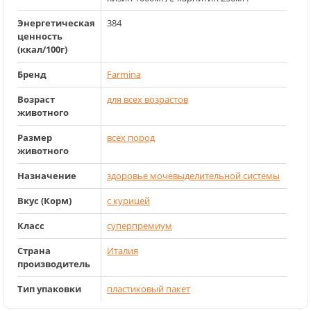
Энергетическая
384
ценность
(ккал/100г)
Бренд
Farmina
Возраст
для всех возрастов
животного
Размер
всех пород
животного
Назначение
здоровье мочевыделительной системы
Вкус (Корм)
с курицей
Класс
суперпремиум
Страна
Италия
производитель
Тип упаковки
пластиковый пакет