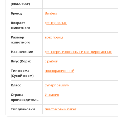
(ккал/100г)
Бренд
Banters
Возраст
для взрослых
животного
Размер
всех пород
животного
Назначение
для стерилизованных и кастрированных
Вкус (Корм)
с рыбой
Тип корма
полнорационный
(Сухой корм)
Класс
суперпремиум
Страна
Испания
производитель
Тип упаковки
пластиковый пакет