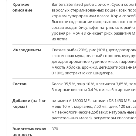
Краткое
Banters Sterilized рыба с рисом. Сухой кор
описание
взрослых стерилизованных кошек всех поро
кормам суперпремиум класса. Корм способ
Высокое содержание пищевых волокон помо
состав входит бисульфат натрия, который
уровня pH мочи и снижает риск развития 
из лотка.
Ингредиенты
Свежая рыба (20%), рис (10%), дегидратиро
глютеновая мука, зеленый горошек, кукуруз
дегидратированное куриное мясо, гидроли
мякоть яблока, дрожжи, дегидратированна
0,10%), экстракт юкки Шидигера.
Состав
Белок 35,5 %, жир 10 %, клетчатка 3,85 %, зо
3 жирные кислоты 0,4 %, омега 6 жирные кис
Добавки (на 1 кг
витамин A 18000 МЕ, витамин D3 1450 МЕ, вит
корма)
медь 10 мг, марганец 7,50 мг, цинк 120 мг, с
мг.Технологические добавки: натуральные 
растительных масел), регуляторы кислотнос
Энергетическая
370
ценность