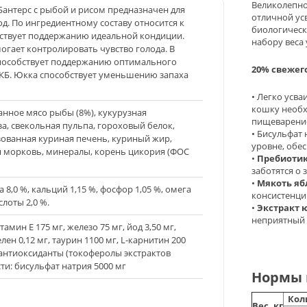
Великолепно
м Бантерс с рыбой и рисом предназначен для
отличной ус
д. По ингредиентному составу относится к
биологическ
ствует поддержанию идеальной кондиции.
набору веса
гает контролировать чувство голода. В
 способствует поддержанию оптимального
20% свежег
МКБ. Юкка способствует уменьшению запаха
• Легко усв
кошку необх
ванное мясо рыбы (8%), кукурузная
пищеварени
а, свекольная пульпа, гороховый белок,
• Бисульфат
зованная куриная печень, куриный жир,
уровне, обе
я морковь, минералы, корень цикория (ФОС
•
Пребиотик
заботятся о
•
Мякоть яб
ла 8,0 %, кальций 1,15 %, фосфор 1,05 %, омега
консистенци
лоты 2,0 %.
•
Экстракт 
неприятный 
амин Е 175 мг, железо 75 мг, йод 3,50 мг,
елен 0,12 мг, таурин 1100 мг, L-карнитин 200
антиоксиданты (токоферолы экстрактов
ти: бисульфат натрия 5000 мг
Нормы 
Кол
Вес, кг