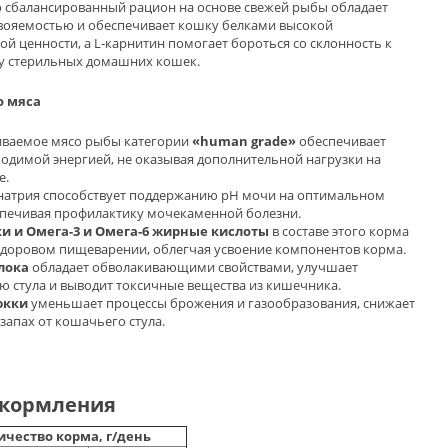
 сбалансированный рацион на основе свежей рыбы обладает
вояемостью и обеспечивает кошку белками высокой
ой ценности, а L-карнитин помогает бороться со склонность к
 у стерильных домашних кошек.
о мяса
аиваемое мясо рыбы категории
«human grade»
обеспечивает
одимой энергией, не оказывая дополнительной нагрузки на
е.
 натрия способствует поддержанию pH мочи на оптимальном
спечивая профилактику мочекаменной болезни.
и и Омега-3 и Омега-6 жирные кислоты
в составе этого корма
 здоровом пищеварении, облегчая усвоение компонентов корма.
лока
обладает обволакивающими свойствами, улучшает
ю стула и выводит токсичные вещества из кишечника.
юкки
уменьшает процессы брожения и газообразования, снижает
запах от кошачьего стула.
кормления
ичество корма, г/день