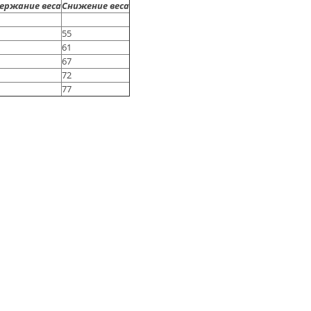
ержание веса
Снижение веса
55
61
67
72
77