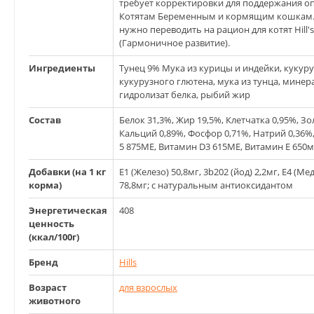
требует корректировки для поддержания о
Котятам Беременным и кормящим кошкам. 
нужно переводить на рацион для котят Hill'
(Гармоничное развитие).
Ингредиенты
Тунец 9% Мука из курицы и индейки, кукуру
кукурузного глютена, мука из тунца, минер
гидролизат белка, рыбий жир
Состав
Белок 31,3%, Жир 19,5%, Клетчатка 0,95%, З
Кальций 0,89%, Фосфор 0,71%, Натрий 0,36%,
5 875МЕ, Витамин D3 615МЕ, Витамин E 650мг
Добавки (на 1 кг
E1 (Железо) 50,8мг, 3b202 (йод) 2,2мг, E4 (Ме
корма)
78,8мг; с натуральным антиоксидантом
Энергетическая
408
ценность
(ккал/100г)
Бренд
Hills
Возраст
для взрослых
животного