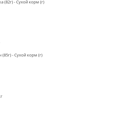
ка (82г) - Сухой корм (г)
г
ч (85г) - Сухой корм (г)
кг