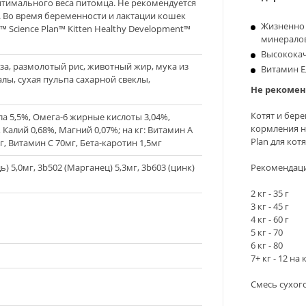
птимального веса питомца. Не рекомендуется
Во время беременности и лактации кошек
Жизненно 
s™ Science Plan™ Kitten Healthy Development™
минералов
Высококач
за, размолотый рис, животный жир, мука из
Витамин Е
алы, сухая пульпа сахарной свеклы,
Не рекомен
Котят и бер
ола 5,5%, Омега-6 жирные кислоты 3,04%,
кормления ну
 Калий 0,68%, Магний 0,07%; на кг: Витамин А
Plan для котя
, Витамин С 70мг, Бета-каротин 1,5мг
Рекомендац
дь) 5,0мг, 3b502 (Марганец) 5,3мг, 3b603 (цинк)
2 кг - 35 г
3 кг - 45 г
4 кг - 60 г
5 кг - 70
6 кг - 80
7+ кг - 12 на 
Смесь сухог