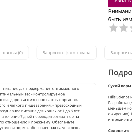
Узнать
Внимание
быть изм
 отзывы (0)
Запросить фото товара
Запросить
Подро
Сухой корм 
dult - питание для поддержания оптимального
 оптимальный вес - контролируемое
Hills Science
ния здоровья жизненно важных органов. -
Разработан д
ого и легкого пищеварения. - превосходный
меньшем кол
седневное питание для кошек от 1 до 6 лет
ожирению). 
 в течение 7 дней переводите животное на
ингредиенто
 по отношению к прежнему. Обеспечьте
Суточная норма, обозначенная на упаковке,
Содержит: