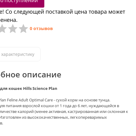
 о поступлении
! Со следующей поставкой цена товара может
енена.
0 отзывов
 характеристику
бное описание
для кошек Hills Science Plan
 Plan Feline Adult Optimal Care - сухой корм на основе тунца.
ля питания взрослой кошки от 1 года до 6 лет, нуждающейся в
ичестве калорий (менее активная, кастрированная или склонная к
Изготовлен из высококачественных, легкопереваримых
в.