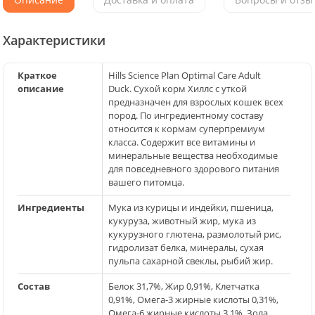
Характеристики
Краткое
Hills Science Plan Optimal Care Adult
описание
Duck. Сухой корм Хиллс с уткой
предназначен для взрослых кошек всех
пород. По ингредиентному составу
относится к кормам суперпремиум
класса. Содержит все витамины и
минеральные вещества необходимые
для повседневного здорового питания
вашего питомца.
Ингредиенты
Мука из курицы и индейки, пшеница,
кукуруза, животный жир, мука из
кукурузного глютена, размолотый рис,
гидролизат белка, минералы, сухая
пульпа сахарной свеклы, рыбий жир.
Состав
Белок 31,7%, Жир 0,91%, Клетчатка
0,91%, Омега-3 жирные кислоты 0,31%,
Омега-6 жирные кислоты 3,1%, Зола