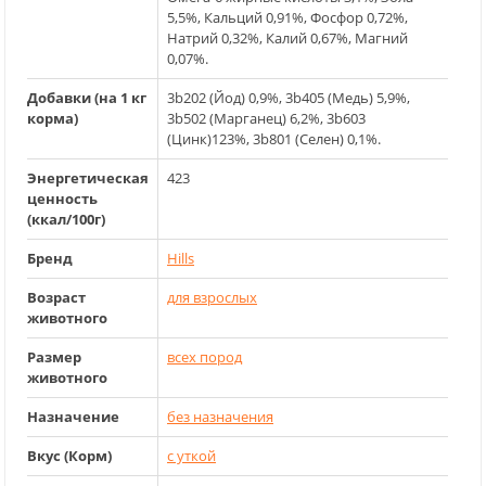
5,5%, Кальций 0,91%, Фосфор 0,72%,
Натрий 0,32%, Калий 0,67%, Магний
0,07%.
Добавки (на 1 кг
3b202 (Йод) 0,9%, 3b405 (Медь) 5,9%,
корма)
3b502 (Марганец) 6,2%, 3b603
(Цинк)123%, 3b801 (Селен) 0,1%.
Энергетическая
423
ценность
(ккал/100г)
Бренд
Hills
Возраст
для взрослых
животного
Размер
всех пород
животного
Назначение
без назначения
Вкус (Корм)
с уткой