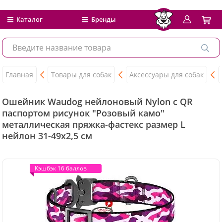
Каталог
Бренды
Главная
Товары для собак
Аксессуары для собак
Ошейник Waudog нейлоновый Nylon c QR
паспортом рисунок "Розовый камо"
металлическая пряжка-фастекс размер L
нейлон 31-49x2,5 см
Кэшбэк 16 баллов
Кэшбэк 16 баллов