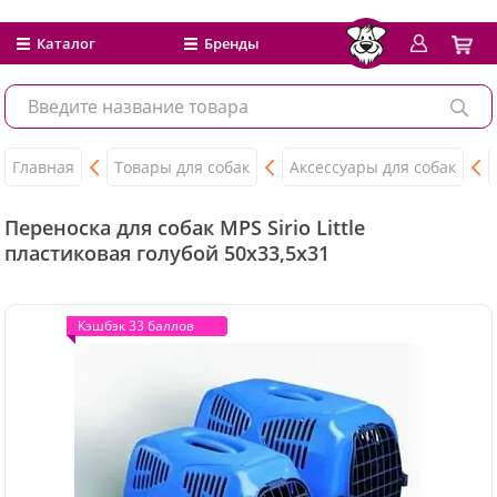
Каталог
Бренды
Главная
Товары для собак
Аксессуары для собак
Переноска для собак MPS Sirio Little
пластиковая голубой 50x33,5x31
Кэшбэк 33 баллов
Кэшбэк 33 баллов