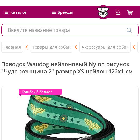
Каталог
Бренды
Главная
Товары для собак
Аксессуары для собак
Поводок Waudog нейлоновый Nylon рисунок
"Чудо-женщина 2" размер XS нейлон 122x1 см
Кэшбэк 8 баллов
Кэшбэк 8 баллов