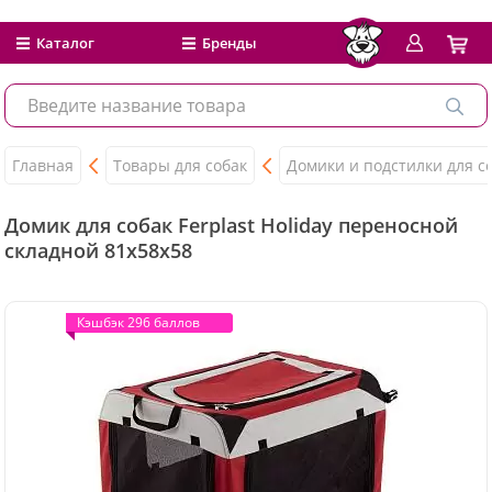
Каталог
Бренды
Главная
Товары для собак
Домики и подстилки для с
Домик для собак Ferplast Holiday переносной
складной 81x58x58
Кэшбэк 296 баллов
Кэшбэк 296 баллов