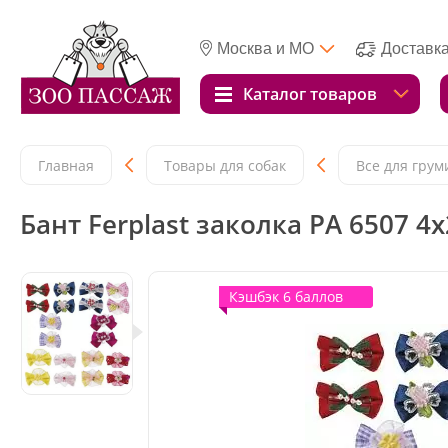
Москва и МО
Доставк
Каталог товаров
Главная
Товары для собак
Все для грум
Бант Ferplast заколка PA 6507 4
Кэшбэк 6 баллов
Кэшбэк 6 баллов