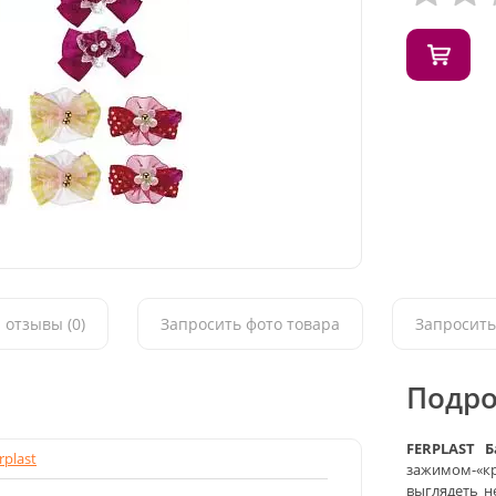
 отзывы (0)
Запросить фото товара
Запросить
Подро
FERPLAST Б
rplast
зажимом-«кр
выглядеть 