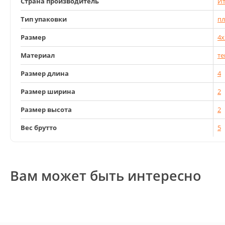
Страна производитель
Ит
Тип упаковки
пл
Размер
4x
Материал
те
Размер длина
4
Размер ширина
2
Размер высота
2
Вес брутто
5
Вам может быть интересно