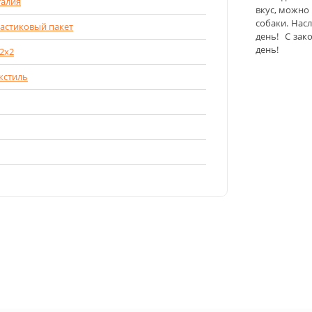
алия
вкус, можно
собаки. Нас
астиковый пакет
день! С зак
день!
2x2
кстиль