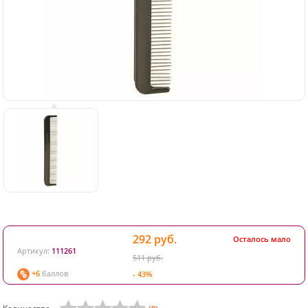
292 руб.
Осталось мало
Артикул:
111261
511 руб.
+6
баллов
- 43%