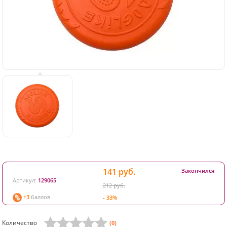
141 руб.
Закончился
Артикул:
129065
212 руб.
+3
баллов
- 33%
Количество
(0)