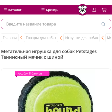
Каталог
Бренды
Главная
Товары для собак
Игрушки для собак
Мя
Метательная игрушка для собак Petstages
Теннисный мячик с шиной
Кэшбэк 8 баллов
Кэшбэк 8 баллов