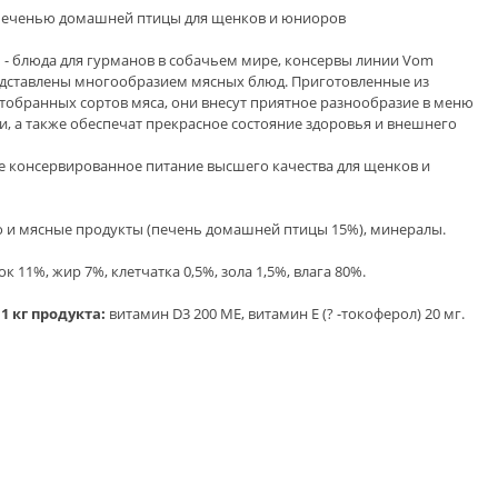
печенью домашней птицы для щенков и юниоров
n - блюда для гурманов в собачьем мире, консервы линии Vom
редставлены многообразием мясных блюд. Приготовленные из
тобранных сортов мяса, они внесут приятное разнообразие в меню
и, а также обеспечат прекрасное состояние здоровья и внешнего
 консервированное питание высшего качества для щенков и
 и мясные продукты (печень домашней птицы 15%), минералы.
к 11%, жир 7%, клетчатка 0,5%, зола 1,5%, влага 80%.
1 кг продукта:
витамин D3 200 МЕ, витамин Е (? -токоферол) 20 мг.