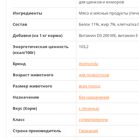
для щенков и юниоров
Ингредиенты
Мясо и мясные продукты (печ
Состав
Белок 11%, жир 7%, клетчатка 0
Добавки (на 1 кг корма)
Витамин D3 200 МЕ, витамин Е 
Энергетическая ценность
103,2
(ккал/100г)
Бренд
Animonda
Возраст животного
для подростков
Размер животного
всех пород
Назначение
без назначения
Вкус (Корм)
с печенью
Класс
суперпремиум
Страна производитель
Германия