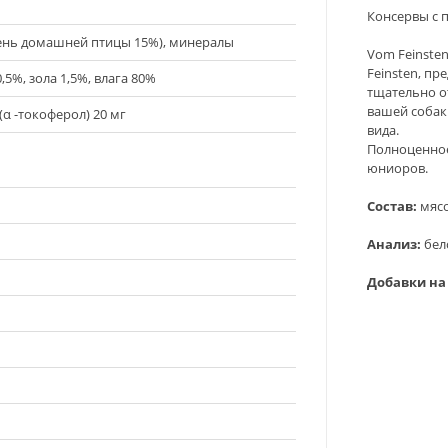
Консервы с 
ень домашней птицы 15%), минералы
Vom Feinste
Feinsten, п
,5%, зола 1,5%, влага 80%
тщательно о
вашей собак
(α -токоферол) 20 мг
вида.
Полноценное
юниоров.
Состав:
мясо
Анализ:
бело
Добавки на 