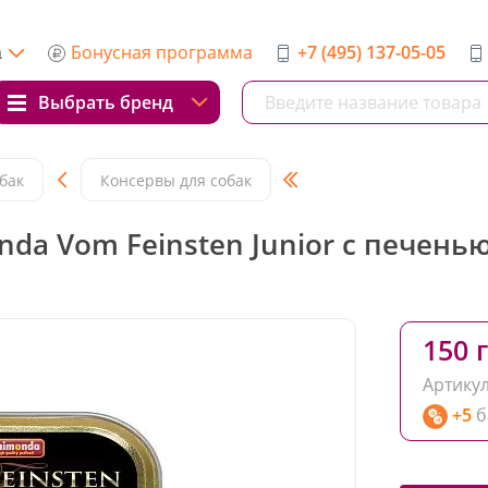
Бонусная программа
+7 (495) 137-05-05
а
Выбрать бренд
бак
Консервы для собак
nda Vom Feinsten Junior с печен
150 г
Артикул
+5
б