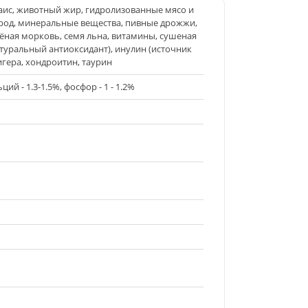
аис, животный жир, гидролизованные мясо и
ород, минеральные вещества, пивные дрожжи,
ёная морковь, семя льна, витамины, сушеная
атуральный антиоксидант), инулин (источник
гера, хондроитин, таурин
ций - 1.3-1.5%, фосфор - 1 - 1.2%