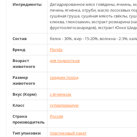
Ингредиенты
Дегидрированное мясо говядины, ячмень, м
печень ягнёнка, отруби, масло лососевых п
сушёная груша, сушёная мякоть свёклы, суш
клюква, глюкозамин, экстракт розмарина (н
фруктоолигосахаридов), экстракт Юкки Шиди
Состав
белок - 30%, жир - 15-20%, волокна - 2-3%, каль
Бренд
Florida
Возраст
для подростков
животного
Размер
средних пород
животного
Вкус (Корм)
с ягненком
Класс
суперпремиум
Страна
Россия
производитель
Тип упаковки
пластиковый пакет