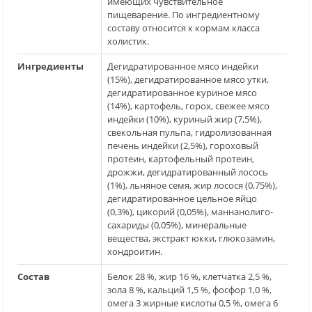
имеющих чувствительное
пищеварение. По ингредиентному
составу относится к кормам класса
холистик.
Ингредиенты
Дегидратированное мясо индейки
(15%), дегидратированное мясо утки,
дегидратированное куриное мясо
(14%), картофель, горох, свежее мясо
индейки (10%), куриный жир (7,5%),
свекольная пульпа, гидролизованная
печень индейки (2,5%), гороховый
протеин, картофельный протеин,
дрожжи, дегидратированный лосось
(1%), льняное семя, жир лосося (0,75%),
дегидратированное цельное яйцо
(0,3%), цикорий (0,05%), маннанолиго-
сахариды (0,05%), минеральные
вещества, экстракт юкки, глюкозамин,
хондроитин.
Состав
Белок 28 %, жир 16 %, клетчатка 2,5 %,
зола 8 %, кальций 1,5 %, фосфор 1,0 %,
омега 3 жирные кислоты 0,5 %, омега 6