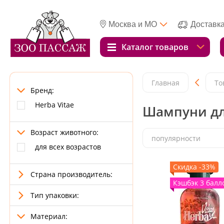
Москва и МО
Доставк
Каталог товаров
Главная
То
Бренд:
Herba Vitae
Шампуни дл
Возраст животного:
популярности
для всех возрастов
Скидка -33%
Страна производитель:
Кэшбэк 3 балл
Тип упаковки:
Материал: