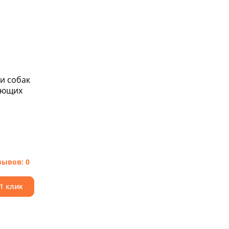
и собак
няющих
зывов: 0
 1 клик