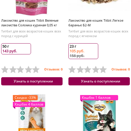
Лакомство для кошек Titbit Вяленые
Лакомство для кошек Titbit Легкое
лакомства Соломка куриная 0,05 кг
баранье Б2-М
Титбит для всех возрастов кошек всех
Титбит для всех возрастов кошек всех
пород с курицей
пород с ягненком
50 г
23 г
143 руб.
105 руб.
158 руб.
Отзывов: 0
Отзывов: 0
Узнать о поступлении
Узнать о поступлении
Скидка -33%
Кэшбэк 1 баллов
Кэшбэк 4 баллов