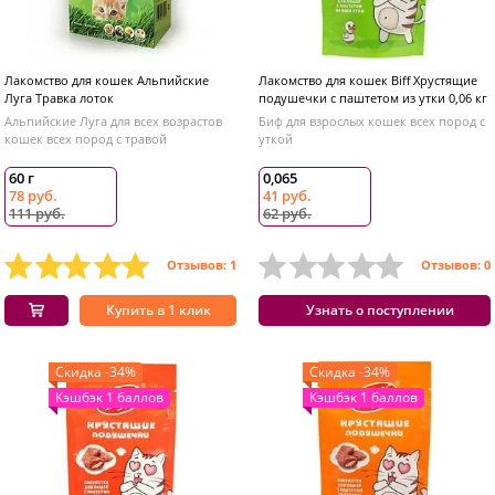
Лакомство для кошек Альпийские
Лакомство для кошек Biff Хрустящие
Луга Травка лоток
подушечки с паштетом из утки 0,06 кг
Альпийские Луга для всех возрастов
Биф для взрослых кошек всех пород с
кошек всех пород с травой
уткой
60 г
0,065
78 руб.
41 руб.
111 руб.
62 руб.
Отзывов: 1
Отзывов: 0
Купить в 1 клик
Узнать о поступлении
Скидка -34%
Скидка -34%
Кэшбэк 1 баллов
Кэшбэк 1 баллов