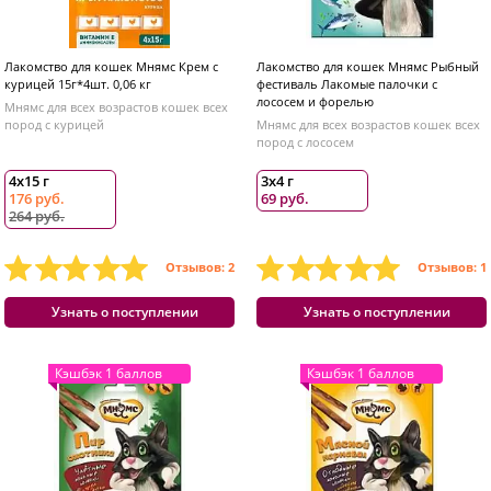
Лакомство для кошек Мнямс Крем с
Лакомство для кошек Мнямс Рыбный
курицей 15г*4шт. 0,06 кг
фестиваль Лакомые палочки с
лососем и форелью
Мнямс для всех возрастов кошек всех
пород с курицей
Мнямс для всех возрастов кошек всех
пород с лососем
4х15 г
3х4 г
176 руб.
69 руб.
264 руб.
Отзывов: 2
Отзывов: 1
Узнать о поступлении
Узнать о поступлении
Кэшбэк 1 баллов
Кэшбэк 1 баллов