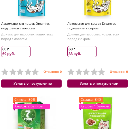
Лакомство для кошек Dreamies
Лакомство для кошек Dreamies
подушечки с лососем
подушечки с сыром
Дримис для взрослых кошек всех
Дримис для взрослых кошек всех
пород с лососем
пород с сыром
60 г
60 г
69 руб.
88 руб.
Отзывов: 0
Отзывов: 0
Узнать о поступлении
Узнать о поступлении
Скидка -30%
Скидка -34%
Кэшбэк 2 баллов
Кэшбэк 1 баллов