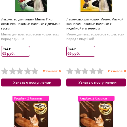
Лакомство для кошек Мнямс Пир
Лакомство для кошек Мнямс Мясной
охотника Лакомые палочки с дичью и
карнавал Лакомые палочки с
гусем
индейкой и ягненком
Мнямс для всех возрастов кошек всех
Мнямс для всех возрастов кошек всех
пород с дичью
пород с индейкой
3х4 г
3х4 г
65 руб.
65 руб.
Отзывов: 0
Отзывов: 0
Узнать о поступлении
Узнать о поступлении
Кэшбэк 2 баллов
Кэшбэк 2 баллов