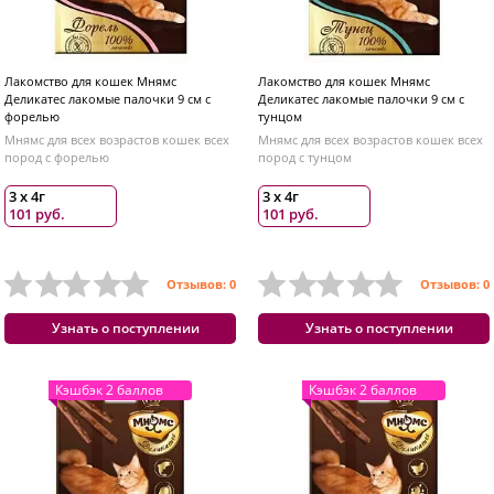
Лакомство для кошек Мнямс
Лакомство для кошек Мнямс
Деликатес лакомые палочки 9 см с
Деликатес лакомые палочки 9 см с
форелью
тунцом
Мнямс для всех возрастов кошек всех
Мнямс для всех возрастов кошек всех
пород с форелью
пород с тунцом
3 х 4г
3 х 4г
101 руб.
101 руб.
Отзывов: 0
Отзывов: 0
Узнать о поступлении
Узнать о поступлении
Кэшбэк 2 баллов
Кэшбэк 2 баллов