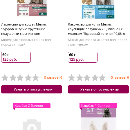
Лакомство для кошек Мнямс
Лакомство для котят Мнямс
"Здоровые зубы" хрустящие
хрустящие подушечки цыпленок с
подушечки с цыпленком
молоком "Здоровый котенок" 0,06 кг
Мнямс для взрослых кошек всех
Мнямс для взрослых котят всех пород
пород с птицей
с цыпленком
60 г
60 г
125 руб.
125 руб.
Отзывов: 0
Отзывов: 0
Узнать о поступлении
Узнать о поступлении
Кэшбэк 2 баллов
Кэшбэк 4 баллов