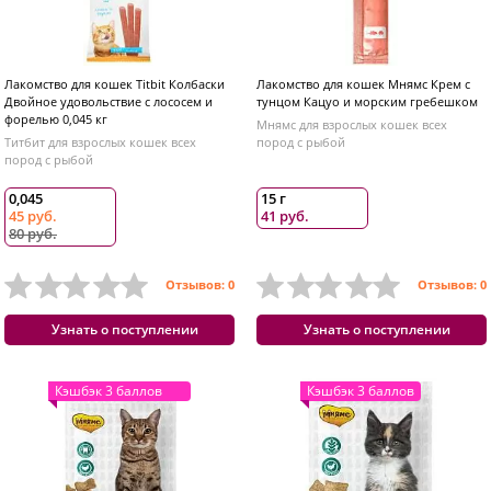
Лакомство для кошек Titbit Колбаски
Лакомство для кошек Мнямс Крем с
Двойное удовольствие с лососем и
тунцом Кацуо и морским гребешком
форелью 0,045 кг
Мнямс для взрослых кошек всех
Титбит для взрослых кошек всех
пород с рыбой
пород с рыбой
0,045
15 г
45 руб.
41 руб.
80 руб.
Отзывов: 0
Отзывов: 0
Узнать о поступлении
Узнать о поступлении
Кэшбэк 3 баллов
Кэшбэк 3 баллов