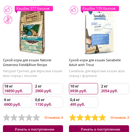
Кэшбэк 377 баллов
Кэшбэк 139 баллов
Сухой корм для кошек Natural
Сухой корм для кошек Sanabelle
Greatness Field&River Recipe
Adult with Trout
Натурал Гритнес для взрослых кошек
Санабель для взрослых кошек всех
всех пород с лососем
пород с форелью
18 кг
2 кг
10 кг
2 кг
18850 руб.
2900 руб.
6936 руб.
2054 руб.
6 кг
0,6 кг
0,4 кг
6900 руб.
1150 руб.
495 руб.
Отзывов: 0
Отзывов: 2
Узнать о поступлении
Узнать о поступлении