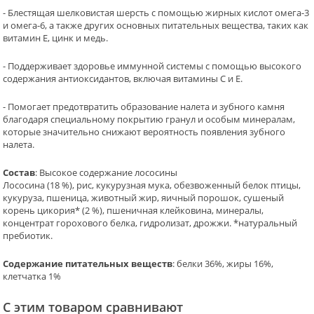
- Блестящая шелковистая шерсть с помощью жирных кислот омега-3
и омега-6, а также других основных питательных вещества, таких как
витамин E, цинк и медь.
- Поддерживает здоровье иммунной системы с помощью высокого
содержания антиоксидантов, включая витамины C и E.
- Помогает предотвратить образование налета и зубного камня
благодаря специальному покрытию гранул и особым минералам,
которые значительно снижают вероятность появления зубного
налета.
Состав
: Высокое содержание лососины
Лососина (18 %), рис, кукурузная мука, обезвоженный белок птицы,
кукуруза, пшеница, животный жир, яичный порошок, сушеный
корень цикория* (2 %), пшеничная клейковина, минералы,
концентрат горохового белка, гидролизат, дрожжи. *натуральный
пребиотик.
Содержание питательных веществ
: белки 36%, жиры 16%,
клетчатка 1%
С этим товаром сравнивают