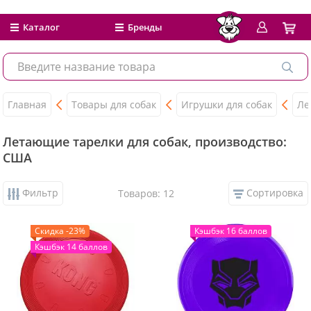
Каталог
Бренды
Главная
Товары для собак
Игрушки для собак
Ле
Летающие тарелки для собак, производство:
США
Фильтр
Сортировка
Товаров: 12
Скидка -23%
Кэшбэк 16 баллов
Кэшбэк 14 баллов