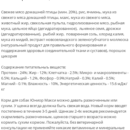
Свежее мясо домашней птицы (мин. 20%), рис, ячмень, мука из
свежего мяса домашней птицы, маис, мука из свежего мяса,
животный жир, свекольная пульпа, гидролизованное мясо, рыбная
мука, цельное яйцо (дегидратированное), льняное семя, дрожжи
(дегидратированные), рыбий жир, поваренная соль, хлорид калия,
мука из мидий, экстракт новозеландского зеленогубчатого моллюска
(натуральный продукт для правильного формирования и
поддержания здоровья соединительной ткани и суставов), порошок
цикория
Содержание питательныъ веществ:
Протеин - 24%; Жир - 12%; Клетчатка - 2.5%; Микро- и макроэлементы -
6.5%; Кальций - 1.2%, Фосфор - 0.9%;Натрий - 0.3%; Калий - 0.5%;
Магний - 0.1%; Влажность - 10%, Энергетическая ценность - 15.6 мДж/
кг
Корм для собак Юниор Макси можно давать размоченным или
сухим. У щенка всегда должна быть свежая вода. Новый корм вводят
постепенно в течение 3-5 дней. Щенкам 2-4х месяцев рекомендуется
скармливать размоченным, щенков старшего возраста можно
кормить сухим кормом. Пожалуйста, без ветеринарной
консультации не применяйте никакие витаминные и минеральные