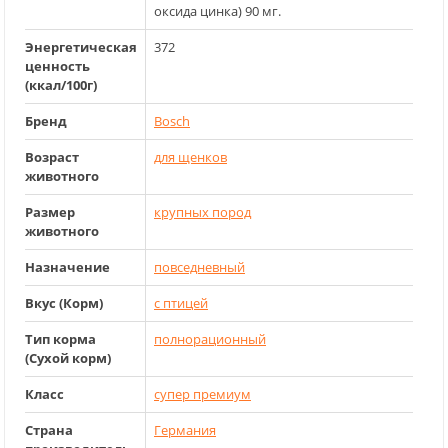
оксида цинка) 90 мг.
Энергетическая
372
ценность
(ккал/100г)
Бренд
Bosch
Возраст
для щенков
животного
Размер
крупных пород
животного
Назначение
повседневный
Вкус (Корм)
с птицей
Тип корма
полнорационный
(Сухой корм)
Класс
cупер премиум
Страна
Германия