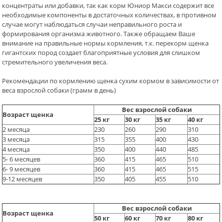
концентраты или добавки, так как корм Юниор Макси содержит все
необходимые компоненты в достаточных количествах, в противном
случае могут наблюдаться случаи неправильного роста и
формирования организма животного. Также обращаем Ваше
внимание на правильные нормы кормления, т.к. перекорм щенка
гигантских пород создает благоприятные условия для слишком
стремительного увеличения веса.
Рекомендации по кормлению щенка сухим кормом в зависимости от
веса взрослой собаки (грамм в день)
Вес взрослой собаки
Возраст щенка
25 кг
30 кг
35 кг
40 кг
2 месяца
230
260
290
310
3 месяца
315
355
400
430
4 месяца
350
400
440
485
5- 6 месяцев
360
415
465
510
6- 9 месяцев
360
415
465
515
9-12 месяцев
350
405
455
510
Вес взрослой собаки
Возраст щенка
50 кг
60 кг
70 кг
80 кг