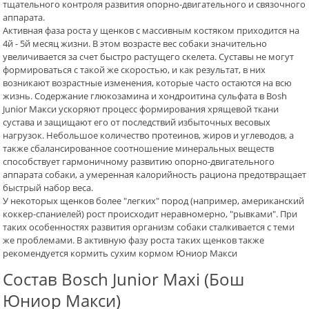
тщательного контроля развития опорно-двигательного и связочного
аппарата.
Активная фаза роста у щенков с массивным костяком приходится на
4й - 5й месяц жизни. В этом возрасте вес собаки значительно
увеличивается за счет быстро растущего скелета. Суставы не могут
формироваться с такой же скоростью, и как результат, в них
возникают возрастные изменения, которые часто остаются на всю
жизнь. Содержание глюкозамина и хондроитина сульфата в Bosh
Junior Макси ускоряют процесс формирования хрящевой ткани
сустава и защищают его от последствий избыточных весовых
нагрузок. Небольшое количество протеинов, жиров и углеводов, а
также сбалансированное соотношение минеральных веществ
способствует гармоничному развитию опорно-двигательного
аппарата собаки, а умеренная калорийность рациона предотвращает
быстрый набор веса.
У некоторых щенков более "легких" пород (например, американский
коккер-спаниелей) рост происходит неравномерно, "рывками". При
таких особенностях развития организм собаки сталкивается с теми
же проблемами. В активную фазу роста таких щенков также
рекомендуется кормить сухим кормом Юниор Макси
Состав Bosch Junior Maxi (Бош
Юниор Макси)