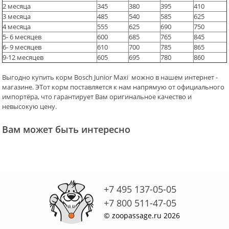
2 месяца
345
380
395
410
3 месяца
485
540
585
625
4 месяца
555
625
690
750
5- 6 месяцев
600
685
765
845
6- 9 месяцев
610
700
785
865
9-12 месяцев
605
695
780
860
Выгодно купить корм Bosch Junior Maxi можно в нашем интернет -
магазине. ЭТот корм поставляется к нам напрямую от официального
импортёра, что гарантирует Вам оригинальное качество и
невысокую цену.
Вам может быть интересно
+7 495 137-05-05
+7 800 511-47-05
© zoopassage.ru 2026