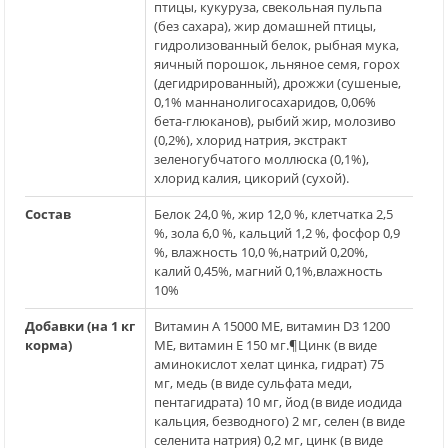
птицы, кукуруза, свекольная пульпа
(без сахара), жир домашней птицы,
гидролизованный белок, рыбная мука,
яичный порошок, льняное семя, горох
(дегидрированный), дрожжи (сушеные,
0,1% маннанолигосахаридов, 0,06%
бета-глюканов), рыбий жир, молозиво
(0,2%), хлорид натрия, экстракт
зеленогубчатого моллюска (0,1%),
хлорид калия, цикорий (сухой).
Состав
Белок 24,0 %, жир 12,0 %, клетчатка 2,5
%, зола 6,0 %, кальций 1,2 %, фосфор 0,9
%, влажность 10,0 %,натрий 0,20%,
калий 0,45%, магний 0,1%,влажность
10%
Добавки (на 1 кг
Витамин A 15000 МЕ, витамин D3 1200
корма)
МЕ, витамин E 150 мг.¶Цинк (в виде
аминокислот хелат цинка, гидрат) 75
мг, медь (в виде сульфата меди,
пентагидрата) 10 мг, йод (в виде иодида
кальция, безводного) 2 мг, селен (в виде
селенита натрия) 0,2 мг, цинк (в виде